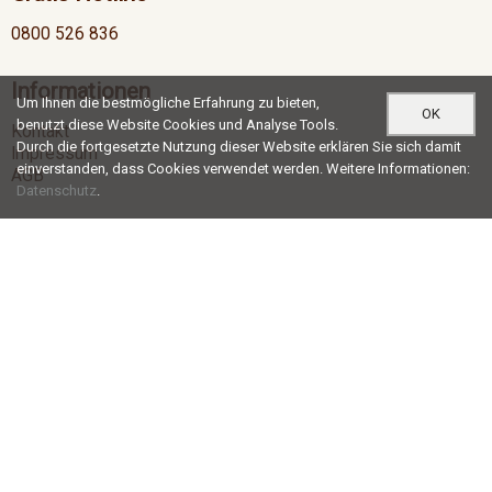
0800 526 836
Informationen
Um Ihnen die bestmögliche Erfahrung zu bieten,
OK
benutzt diese Website Cookies und Analyse Tools.
Kontakt
Durch die fortgesetzte Nutzung dieser Website erklären Sie sich damit
Impressum
einverstanden, dass Cookies verwendet werden. Weitere Informationen:
AGB
Datenschutz
.
Öffnungszeiten
Mo-Do
07:00 - 12:00 / 13:00 - 17:30
Fr
07:00 - 12:00 / 13:00 - 16:30
Social Media
®
© c+r möbelkanten ag |
blue office
E-Shop - Developed by
CompuTech