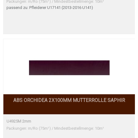
Packungen: m/Ro (75m¹) / Mindestbestellmenge: 10m¹
passend zu: Pfleiderer U17141 (2013-2016 U141)
ABS ORCHIDEA 2X100MM MUTTERROLLE SAPHIR
U4925M 2mm
Packungen: m/Ro (75m¹) / Mindestbestellmenge: 10m¹