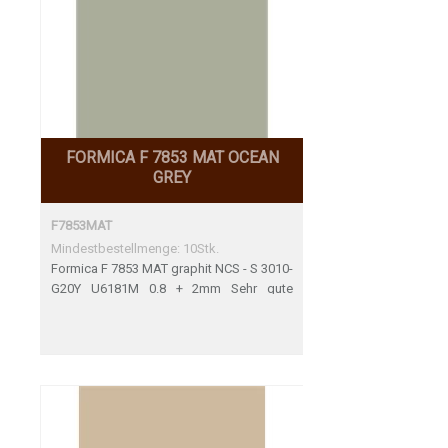
FORMICA F 7853 MAT OCEAN
GREY
F7853MAT
Mindestbestellmenge: 10Stk.
Formica F 7853 MAT graphit NCS - S 3010-
G20Y U6181M 0.8 + 2mm Sehr gute
Übereinstimmung