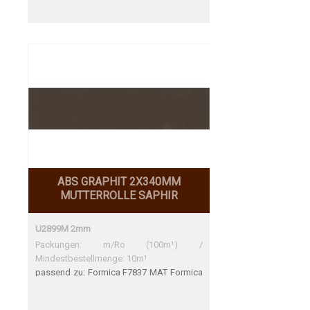
ABS GRAPHIT 2X340MM
MUTTERROLLE SAPHIR
U2899M 2mm
Packungen: m/Ro (100m¹) /
Mindestbestellmenge: 10m¹
passend zu: Formica F7837 MAT Formica
F7837 MAT Perfekte Übereinstimmung