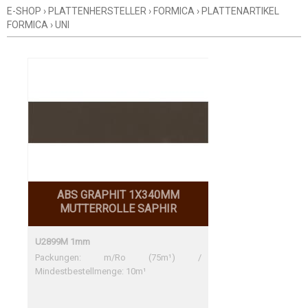
E-SHOP
›
PLATTENHERSTELLER
›
FORMICA
›
PLATTENARTIKEL
FORMICA
›
UNI
ABS GRAPHIT 1X340MM
MUTTERROLLE SAPHIR
U2899M 1mm
Packungen: m/Ro (75m¹) /
Mindestbestellmenge: 10m¹