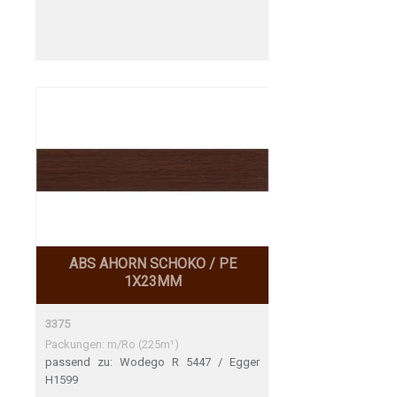
ABS AHORN SCHOKO / PE
1X23MM
3375
Packungen: m/Ro (225m¹)
passend zu: Wodego R 5447 / Egger
H1599