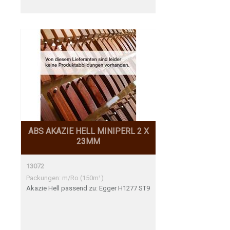
ABS AKAZIE HELL MINIPERL 2 X
23MM
13072
Packungen: m/Ro (150m¹)
Akazie Hell passend zu: Egger H1277 ST9