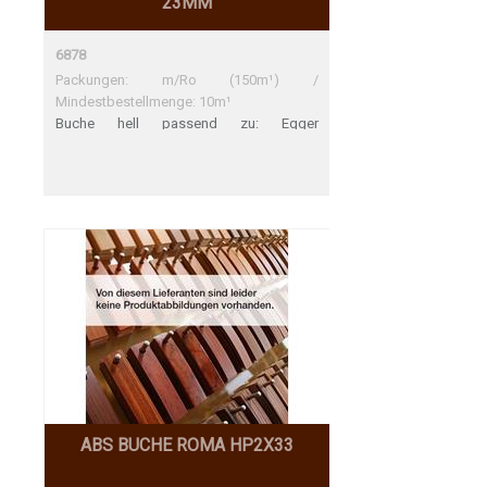
23MM
6878
Packungen: m/Ro (150m¹) /
Mindestbestellmenge: 10m¹
Buche hell passend zu: Egger
H1518,H1582,H1903,H1916 / Formex
203124 / Formica 7607 / Polyrey H019 /
Funder Max 0468 / Resopal
4128,4192,4193,4194,4333,5044 Wodego
R5181,R5301,R5325,R5544,R5551,R5571,R5588
/ Thermopal F37/022,F37/036 / Krono
1783
ABS BUCHE ROMA HP2X33