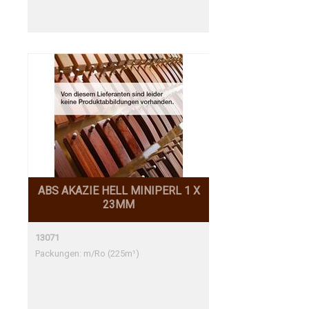
ABS AKAZIE HELL MINIPERL 1 X
23MM
13071
Packungen: m/Ro (225m¹)