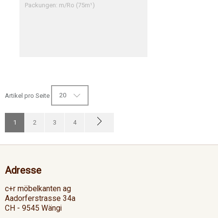
Packungen: m/Ro (75m¹)
20
Artikel pro Seite
1
2
3
4
Adresse
c+r möbelkanten ag
Aadorferstrasse 34a
CH - 9545 Wängi