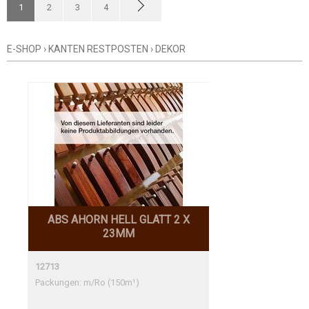
1
2
3
4
E-SHOP
›
KANTEN RESTPOSTEN
›
DEKOR
ABS AHORN HELL GLATT 2 X
23MM
12713
Packungen: m/Ro (150m¹)