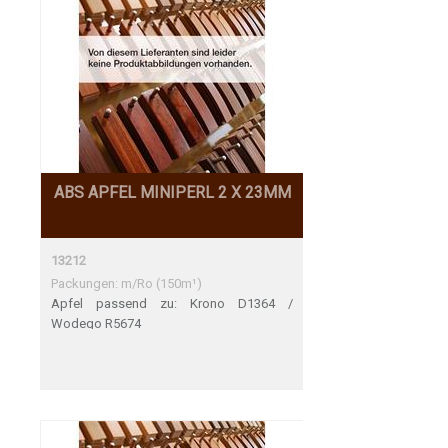
ABS APFEL MINIPERL 2 X 23MM
13212
Packungen: m/Ro (150m¹)
Apfel passend zu: Krono D1364 /
Wodego R5674