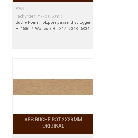
5723
Packungen: m/Ro (150m¹)
Buche Roma Holzpore passend zu Egger
H 1586 / Wodego R 5317, 5318, 5334,
5558 / Krono 381 / Funder-Max 0157
ABS BUCHE ROT 2X23MM
ORIGINAL