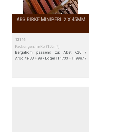
ABS BIRKE MINIPERL 2 X 45MM
13146
Packungen: m/Ro (150m¹)
Bergahorn passend zu: Abet 620 /
Argolite 88 + 98 / Egger H 1733 + H 9987 /
Formica F 8949 / Funder-Max 1490 /
Krono D 0339 + D 1432 + D 1715 + D 2533
+ 8505 / Pfleiderer-Wodego-Duropal R
5434 / Polyrey E 028 + M 037 / Resopal
4370 / Thermopal F14/014 + F04/031 +
F04/054 + F04/062