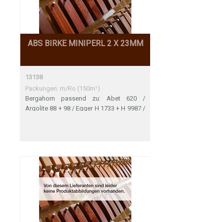
ABS BIRKE MINIPERL 2 X 23MM
13138
Packungen: m/Ro (150m¹)
Bergahorn passend zu: Abet 620 /
Argolite 88 + 98 / Egger H 1733 + H 9987 /
Formica F 8949 / Funder-Max 1490 /
Krono D 0339 + D 1432 + D 1715 + D 2533
+ 8505 / Pfleiderer-Wodego-Duropal R
5434 / Polyrey E 028 + M 037 / Resopal
4370 / Thermopal F14/014 + F04/031 +
F04/054 + F04/062