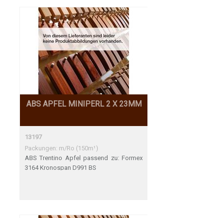
ABS APFEL MINIPERL 2 X 23MM
13197
Packungen: m/Ro (150m¹)
ABS Trentino Apfel passend zu: Formex
3164 Kronospan D991 BS