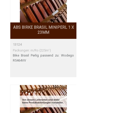
ABS BIRKE BRASIL MINIPERL 1 X
23MM
13124
Packungen: m/Ro (225m¹)
Bike Brasil Perlig passend zu: Wodego
R5464VV