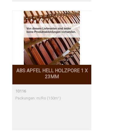
ABS APFEL HELL HOLZPORE 1 X
23MM
10116
Packungen: m/Ro (150m¹)