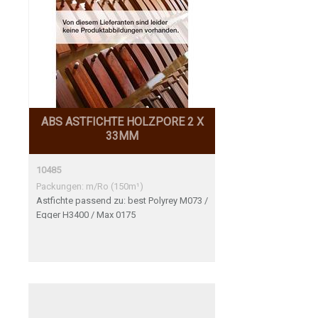
ABS ASTFICHTE HOLZPORE 2 X
33MM
10485
Packungen: m/Ro (150m¹)
Astfichte passend zu: best Polyrey M073 /
Egger H3400 / Max 0175