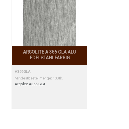
ARGOLITE A 356 GLA ALU
EDELSTAHLFARBIG
A356GLA
Mindestbestellmenge: 10Stk.
Argolite A356 GLA