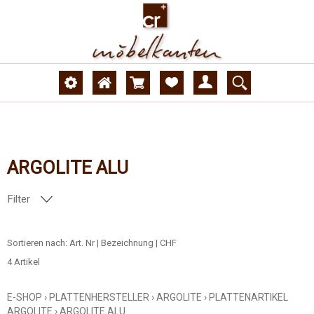
ARGOLITE ALU
Filter
DEKORNUMMER
Sortieren nach:
Art. Nr
|
Bezeichnung
|
CHF
4 Artikel
OBERFLÄCHE
E-SHOP
›
PLATTENHERSTELLER
›
ARGOLITE
›
PLATTENARTIKEL
AUSFÜHRUNG
ARGOLITE
›
ARGOLITE ALU