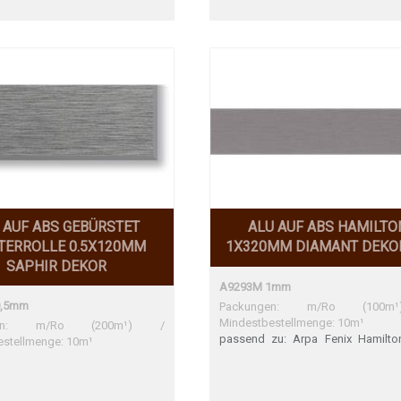
timmung Formex 4334 Perfekte
timmung
 AUF ABS GEBÜRSTET
ALU AUF ABS HAMILTO
TERROLLE 0.5X120MM
1X320MM DIAMANT DEKO
SAPHIR DEKOR
A9293M 1mm
0,5mm
Packungen: m/Ro (100
Mindestbestellmenge: 10m¹
ngen: m/Ro (200m¹) /
passend zu: Arpa Fenix Hamilto
estellmenge: 10m¹
NTA, Formex 4332 Arpa Fenix Ha
5000 NTA Perfekte Übereinst
Formex 4332 Perfekte Übereinsti