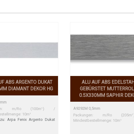
UF ABS ARGENTO DUKAT
ALU AUF ABS EDELSTA
MM DIAMANT DEKOR HG
GEBÜRSTET MUTTERROL
0.5X330MM SAPHIR DE
1mm
A9292M 0,5mm
ngen: m/Ro (100m¹) /
estellmenge: 10m¹
Packungen: m/Ro (205
zu: Arpa Fenix Argento Dukat
Mindestbestellmenge: 10m¹
A, Formex 4334 Arpa Fenix
 Dukat 5001 NTA Perfekte