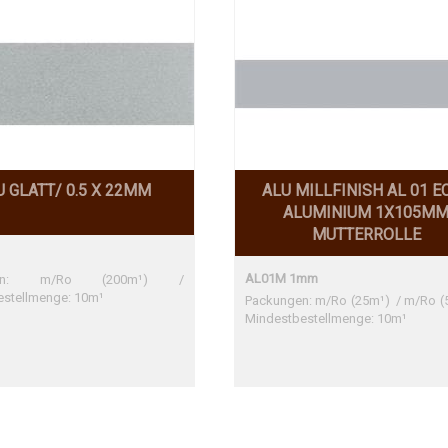
U GLATT/ 0.5 X 22MM
ALU MILLFINISH AL 01 E
ALUMINIUM 1X105M
MUTTERROLLE
AL01M 1mm
ngen: m/Ro (200m¹) /
estellmenge: 10m¹
Packungen: m/Ro (25m¹) / m/Ro (
Mindestbestellmenge: 10m¹