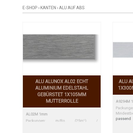
E-SHOP
›
KANTEN
›
ALU AUF ABS
ALU ALUNOX AL02 ECHT
ALU A
ALUMINIUM EDELSTAHL
1X300
GEBÜRSTET 1X105MM
MUTTERROLLE
A9294M 
Packu
Mindestb
AL02M 1mm
passend 
Packungen: m/Ro (25m¹) /
5001 NT
Mindestbestellmenge: 10m¹
Argento