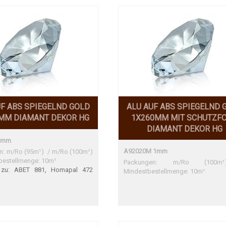
UF ABS SPIEGELND GOLD
ALU AUF ABS SPIEGELND 
MM DIAMANT DEKOR HG
1X260MM MIT SCHUTZFO
DIAMANT DEKOR HG
1mm
A92020M 1mm
n: m/Ro (95m¹) / m/Ro (100m¹)
bestellmenge: 10m¹
Packungen: m/Ro (100
 zu: ABET 881, Homapal 472
Mindestbestellmenge: 10m¹
1 Homapal 472 Sehr gute
timmung