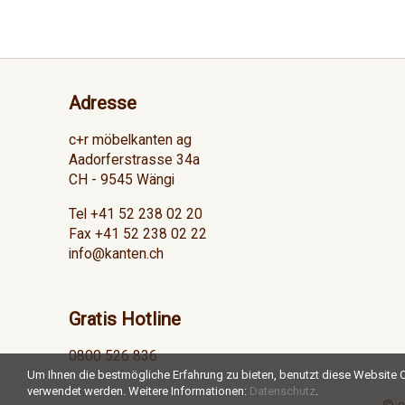
Adresse
c+r möbelkanten ag
Aadorferstrasse 34a
CH - 9545 Wängi
Tel +41 52 238 02 20
Fax +41 52 238 02 22
info@kanten.ch
Gratis Hotline
0800 526 836
Um Ihnen die bestmögliche Erfahrung zu bieten, benutzt diese Website C
verwendet werden. Weitere Informationen:
Datenschutz
.