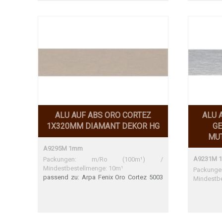
ALU AUF ABS ORO CORTEZ
ALU 
1X320MM DIAMANT DEKOR HG
G
MU
A9295M 1mm
A9231M 
Packungen: m/Ro (100m¹) /
Mindestbestellmenge: 10m¹
Packu
passend zu: Arpa Fenix Oro Cortez 5003
Mindestb
NTA, Formex 4335, Homapal 325 SRM
Arpa Fenix Oro Cortez 5003 NTA Perfekte
Übereinstimmung Formex 4335 Perfekte
Übereinstimmung Homapal 325 SRM Sehr
gute Übereinstimmung