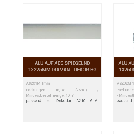
ALU AUF ABS SPIEGELND
ALU A
1X225MM DIAMANT DEKOR HG
1X260
A9201M 1mm
A9202M 
Packungen: m/Ro (75m¹) /
Packunge
Mindestbestellmenge: 10m¹
/ Mindest
passend zu: Dekodur A210 GLA,
passend
Homapal 470 Dekodur A210 GLA Perfekte
ABET 88
Übereintimmung Homapal 470 Perfekte
Übereins
Übereintimmung