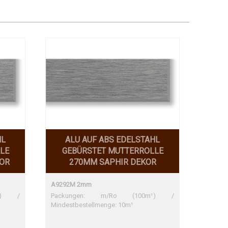
HL
ALU AUF ABS EDELSTAHL
LE
GEBÜRSTET MUTTERROLLE
KOR
270MM SAPHIR DEKOR
A9292M 2mm
m¹) /
Packungen: m/Ro (100m¹) /
Mindestbestellmenge: 10m¹