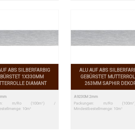
AUF ABS SILBERFARBIG
ALU AUF ABS SILBERFAR
EBÜRSTET 1X330MM
GEBÜRSTET MUTTERROL
TTERROLLE DIAMANT
263MM SAPHIR DEKO
1mm
A9230M 2mm
ngen: m/Ro (100m¹) /
Packungen: m/Ro (100
estellmenge: 10m¹
Mindestbestellmenge: 10m¹