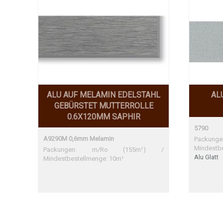
ALU AUF MELAMIN EDELSTAHL
AL
GEBÜRSTET MUTTERROLLE
0.6X120MM SAPHIR
5790
A9290M 0,6mm Melamin
Packu
Mindestb
Packungen: m/Ro (155m¹) /
Alu Glatt
Mindestbestellmenge: 10m¹