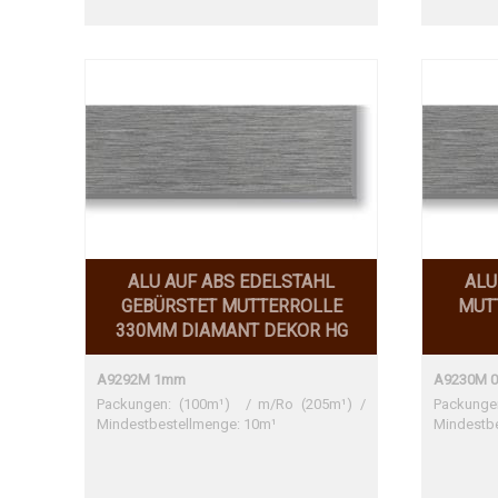
Übereins
Übereins
ALU AUF ABS EDELSTAHL
ALU
GEBÜRSTET MUTTERROLLE
MUT
330MM DIAMANT DEKOR HG
A9292M 1mm
A9230M 
Packungen: (100m¹) / m/Ro (205m¹) /
Packu
Mindestbestellmenge: 10m¹
Mindestb