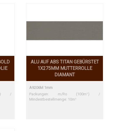
GOLD
ALU AUF ABS TITAN GEBÜRSTET
LIE
1X275MM MUTTERROLLE
DIAMANT
A9206M 1mm
m¹) /
Packungen: m/Ro (100m¹) /
Mindestbestellmenge: 10m¹