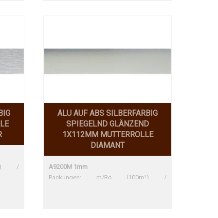
BIG
ALU AUF ABS SILBERFARBIG
LE
SPIEGELND GLÄNZEND
R
1X112MM MUTTERROLLE
DIAMANT
m¹) /
A9200M 1mm
Packungen: m/Ro (100m¹) /
Mindestbestellmenge: 10m¹