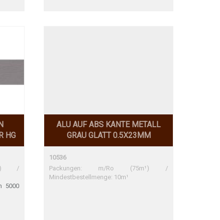
N
ALU AUF ABS KANTE METALL
R HG
GRAU GLATT 0.5X23MM
10536
m¹) /
Packungen: m/Ro (75m¹) /
Mindestbestellmenge: 10m¹
n 5000
milton
immung
mmung