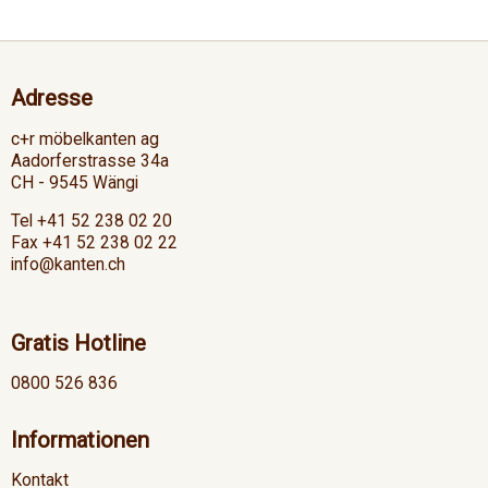
sehr gute Benetzung. Geeignet für die
Kantenanleimung auf
Bearbeitungszentren (BAZ) mit
Direktauftrag ab 12 m/min Vorschub. Für
Adresse
Gerade Kanten sowie Softforming auch
mit schwer verklebbaren Profilen.
c+r möbelkanten ag
Aadorferstrasse 34a
CH - 9545 Wängi
Tel +41 52 238 02 20
Fax +41 52 238 02 22
info@kanten.ch
Gratis Hotline
0800 526 836
Informationen
Kontakt