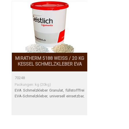
MIRATHERM 5188 WEISS / 20 KG
KESSEL SCHMELZKLEBER EVA
70248
Packungen: kg (20kg)
EVA Schmelzkleber Granulat, füllstofffrei
EVA-Schmelzkleber, universell einsetzbar,
füllstofffrei als Granulat. Mittelviskos,
sehr gute thermische Beständigkeit,
ergibt dichte Fuge, praktisch nicht
sichtbar, sehr hohe
Wärmestandfestigkeit, hohe Ergiebigkeit,