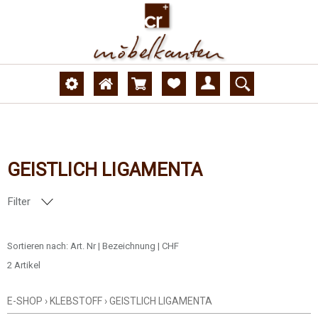
GEISTLICH LIGAMENTA
Filter
DEKORNUMMER
Sortieren nach:
Art. Nr
|
Bezeichnung
|
CHF
2 Artikel
OBERFLÄCHE
E-SHOP
›
KLEBSTOFF
›
GEISTLICH LIGAMENTA
AUSFÜHRUNG