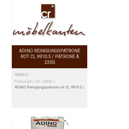
ADINO REINIGUNGSPATRONE
ROT CL 9910.5 / PATRONE À
220G
90490.4
Packungen: Stk. (48Stk.)
ADINO Reinigungspatrone rot CL 9910.5 /
Patrone à 220g