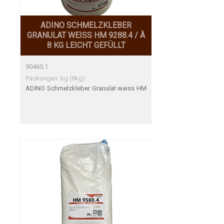
ADINO SCHMELZKLEBER
GRANULAT WEISS HM 9288.4 / À
8 KG LEICHT GEFÜLLT
90460.1
Packungen: kg (8kg)
ADINO Schmelzkleber Granulat weiss HM
9288.4 / à 8 kg leicht gefüllt