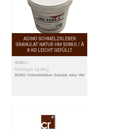
ADINO SCHMELZKLEBER
GRANULAT NATUR HM 9288.0 / À
8 KG LEICHT GEFÜLLT
90465.1
Packungen: kg (8kg)
ADINO Schmelzkleber Granulat natur HM
9288.0 / à 8 kg leicht gefüllt