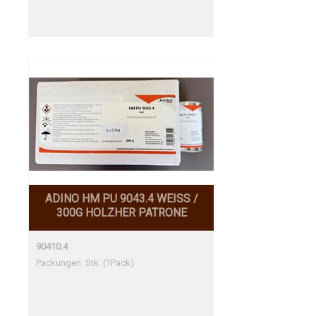
ADINO HM PU 9043.4 WEISS /
300G HOLZHER PATRONE
90410.4
Packungen: Stk. (1Pack)