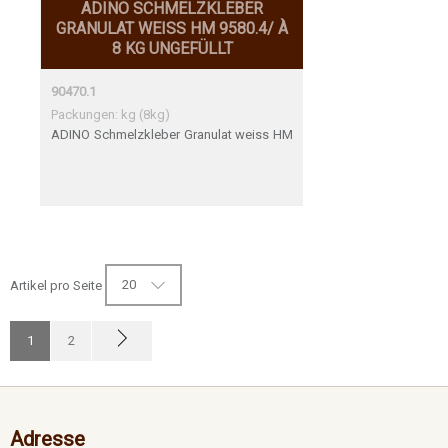
ADINO SCHMELZKLEBER
GRANULAT WEISS HM 9580.4/ À
8 KG UNGEFÜLLT
90470.1
Packungen: kg (8kg)
ADINO Schmelzkleber Granulat weiss HM
9580.4 / à 8 kg ungefüllt
20
Artikel pro Seite
1
2
Adresse