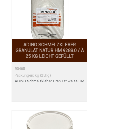
ADINO SCHMELZKLEBER
GRANULAT NATUR HM 9288.0 / À
25 KG LEICHT GEFÜLLT
90465
Packungen: kg (25kg)
ADINO Schmelzkleber Granulat weiss HM
9288.0 / à 25 kg leicht gefüllt