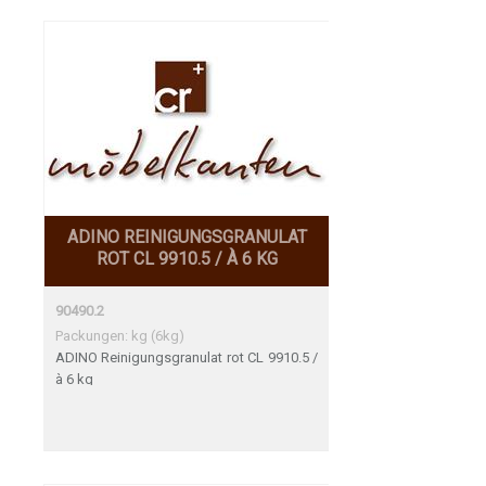
ADINO REINIGUNGSGRANULAT
ROT CL 9910.5 / À 6 KG
90490.2
Packungen: kg (6kg)
ADINO Reinigungsgranulat rot CL 9910.5 /
à 6 kg