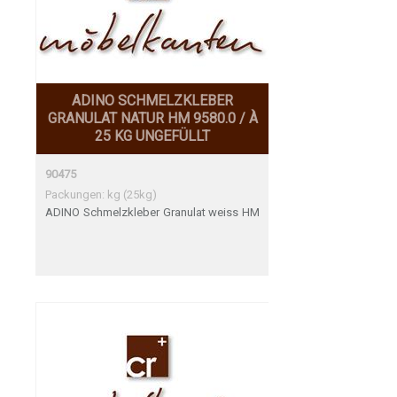
ADINO SCHMELZKLEBER
GRANULAT NATUR HM 9580.0 / À
25 KG UNGEFÜLLT
90475
Packungen: kg (25kg)
ADINO Schmelzkleber Granulat weiss HM
9580.0 / à 25 kg ungefüllt