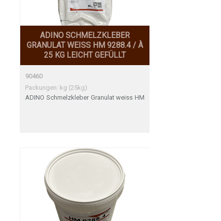
ADINO SCHMELZKLEBER
GRANULAT WEISS HM 9288.4 / À
25 KG LEICHT GEFÜLLT
90460
Packungen: kg (25kg)
ADINO Schmelzkleber Granulat weiss HM
9288.4 / à 25 kg leicht gefüllt