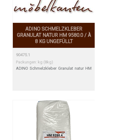
ADINO SCHMELZKLEBER
GRANULAT NATUR HM 9580.0 / À
8 KG UNGEFÜLLT
90475.1
Packungen: kg (8kg)
ADINO Schmelzkleber Granulat natur HM
9580.0 / à 8 kg ungefüllt