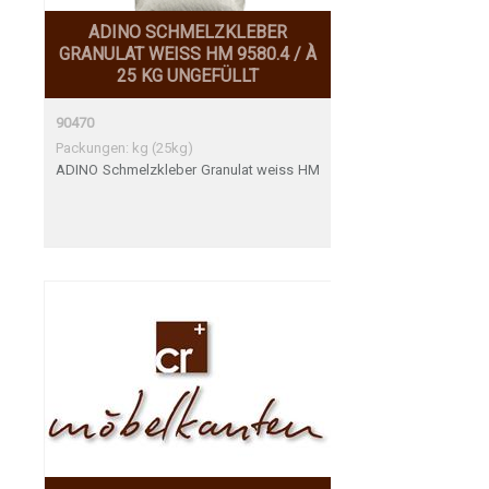
ADINO SCHMELZKLEBER
GRANULAT WEISS HM 9580.4 / À
25 KG UNGEFÜLLT
90470
Packungen: kg (25kg)
ADINO Schmelzkleber Granulat weiss HM
9580.4 / à 25 kg ungefüllt