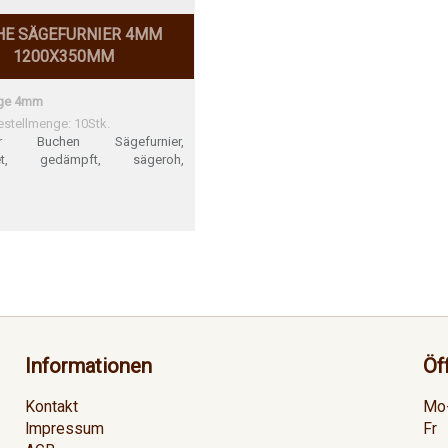
HE SÄGEFURNIER 4MM
1200X350MM
ge 4mm
stellmenge: 10Stk.
zer Buchen Sägefurnier,
net, gedämpft, sägeroh,
 1Stk. = 1,2m1 0,35m breit
Informationen
Öf
Kontakt
Mo
Impressum
Fr