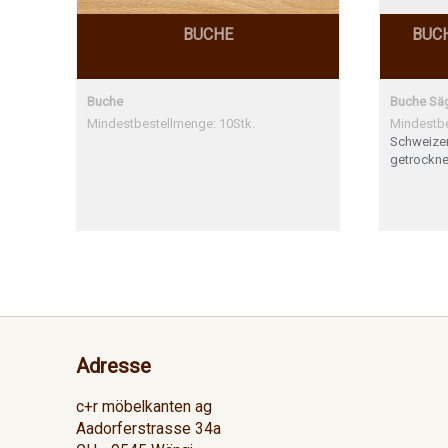
BUCHE
BUC
Buche
Buche Sä
Mindestbestellmenge: 10Stk.
Mindestbe
Schwei
getrock
ungekappt
Adresse
c+r möbelkanten ag
Aadorferstrasse 34a