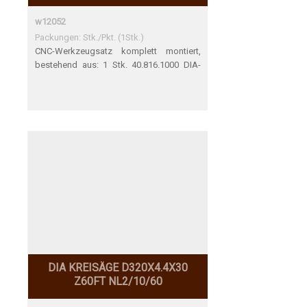
w12052
Packungen: Stk./Pkt. (1Stk.)
CNC-Werkzeugsatz komplett montiert,
bestehend aus: 1 Stk. 40.816.1000 DIA-
Nutfräser Typ Clamex D100.4 / B7 / d30 /
Z3 / MEC (SL4/M6/48) 1 Stk. 95.014.0093
Fräsdorn d30 / D60 / GL90 / S25x65
(NL4/M6/48) 1 Stk. BESTEHEND
Schrumpffutter HSK 63F d25 nach
Zeichnung 95.014.0096
DIA KREISÄGE D320X4.4X30
Z60FT NL2/10/60