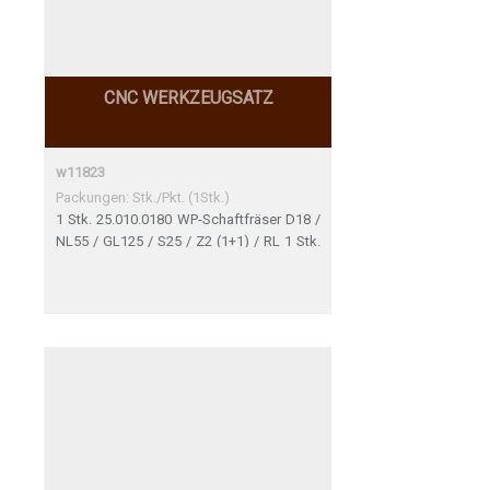
CNC WERKZEUGSATZ
w11823
Packungen: Stk./Pkt. (1Stk.)
1 Stk. 25.010.0180 WP-Schaftfräser D18 /
NL55 / GL125 / S25 / Z2 (1+1) / RL 1 Stk.
91.015.0025 Schrumpffutter HSK 63F d25
A75 GL100 nach Zeichnung 95.014.0068