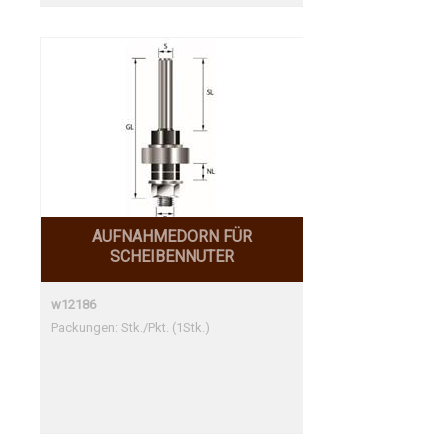
AUFNAHMEDORN FÜR
SCHEIBENNUTER
w12186
Packungen: Stk./Pkt. (1Stk.)