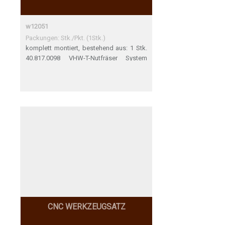
w12051
Packungen: Stk./Pkt. (1Stk.)
komplett montiert, bestehend aus: 1 Stk.
40.817.0098 VHW-T-Nutfräser System
Clamex "DLC" D9.8 / NL23 / GL80 / S12 /
Z2 / RL - mit Diamant-Beschichtung 1 Stk.
BESTEHEND Schrumpffutter HSK 63F d12
Zeichnung folgt bei Bestellung
CNC WERKZEUGSATZ