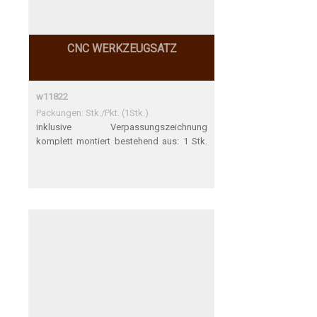
CNC WERKZEUGSATZ
w11822
Packungen: Stk./Pkt. (1Stk.)
inklusive Verpassungszeichnung
komplett montiert bestehend aus: 1 Stk.
15.346.0251 DP-Schaftfräser TURBO,
Zh4.5 D25 / NL35 / GL100 / S25 / Z3 / LL 1
Stk. 91.015.0025 Schrumpffutter HSK 63F
d25 A75 GL100 nach Zeichnung
95.014.0067 **Aufgrund LT wird bei
Auslieferung Fräser mit NL45 ausgeliefert;
kann später ausgetauscht werden**