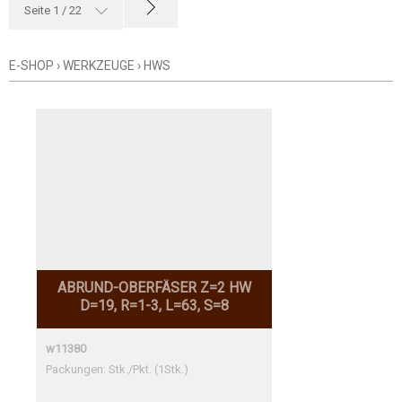
Seite 1 / 22
E-SHOP
›
WERKZEUGE
›
HWS
ABRUND-OBERFÄSER Z=2 HW
D=19, R=1-3, L=63, S=8
w11380
Packungen: Stk./Pkt. (1Stk.)