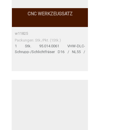
CNC WERKZEUGSATZ
w11825
Packungen: Stk./Pkt. (1Stk.)
1 Stk. 95.014.0061 VHW-DLC-
Schrupp-/Schlichtfräser D16 / NL55 /
GL110 / S16 / Z3 / POS / RL - DIA-
Beschichtung DLC 1 Stk. 91.015.0016
Schrumpffutter HSK 63F d16 A75 GL100
nach Zeichnung 95.014.0070