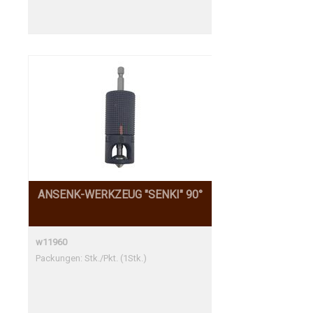
Gewindestift M3x4
ANSENK-WERKZEUG "SENKI" 90°
w11960
Packungen: Stk./Pkt. (1Stk.)