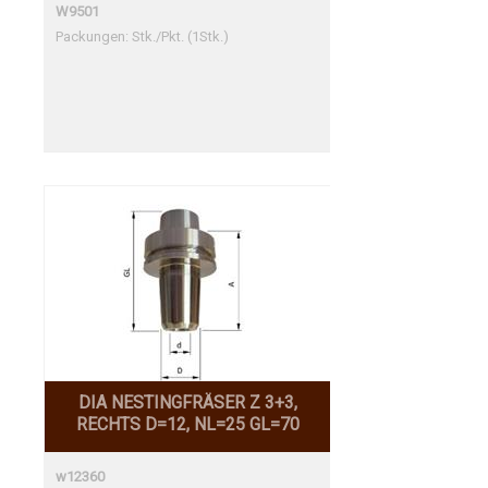
W9501
Packungen: Stk./Pkt. (1Stk.)
DIA NESTINGFRÄSER Z 3+3,
RECHTS D=12, NL=25 GL=70
w12360