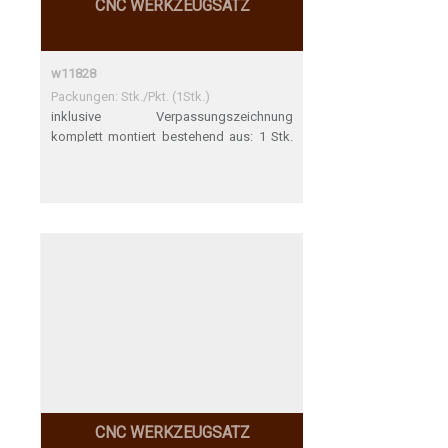
CNC WERKZEUGSATZ
w11828
Packungen: Stk./Pkt. (1Stk.)
inklusive Verpassungszeichnung
komplett montiert bestehend aus: 1 Stk.
10.005.0300 VHW-Spiralfräser D3 / NL12 /
GL60 / S8 / Z2 / RL 1 Stk. 90.015.0001
Spannzangenfutter SUPERSPEED HSK
63F / ER25; E430 L1=101 / L2=76 / L3=50 /
D=37 Spannbereich 1 - 16 1 Stk.
90.200.2508 Spannzange ER25; E430
d8.0-7.0 / D26 / GL34 nach Zeichnung
95.014.0072
CNC WERKZEUGSATZ