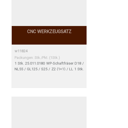
CNC WERKZEUGSATZ
w11824
Packungen: Stk./Pkt. (1Stk.)
1 Stk. 25.011.0180 WP-Schaftfräser D18 /
NL55 / GL125 / S25 / Z2 (1+1) / LL 1 Stk.
91.015.0025 Schrumpffutter HSK 63F d25
A75 GL100 nach Zeichnung 95.014.0069