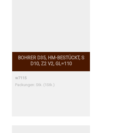
BOHRER D35, HM-BESTÜCKT, S
D10, Z2 V2, GL=110
w7115
Packungen: Stk. (1Stk.)