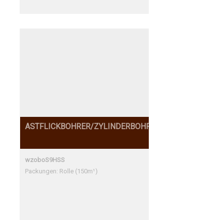
ASTFLICKBOHRER/ZYLINDERBOHRER
wzoboS9HSS
Packungen: Rolle (150m¹)