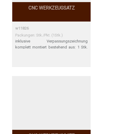
CNC WERKZEUGSATZ
w11826
Packungen: Stk./Pkt. (1Stk.)
inklusive Verpassungszeichnung
komplett montiert bestehend aus: 1 Stk.
10.165.1510 VHW-Schriftenfräser 60°
D15.1 / NL13.1 / S8x32 / Z3 1 Stk.
90.015.0001 Spannzangenfutter
SUPERSPEED HSK 63F / ER25; E430
L1=101 / L2=76 / L3=50 / D=37
Spannbereich 1 - 16 1 Stk. 90.200.2508
Spannzange ER25; E430 d8.0-7.0 / D26 /
GL34 nach Zeichnung 95.014.0071