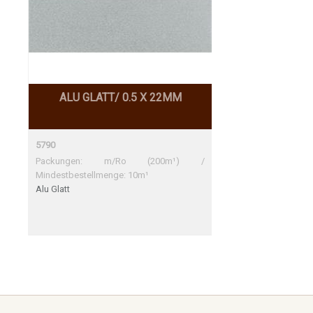
ALU GLATT/ 0.5 X 22MM
5790
Packungen: m/Ro (200m¹) /
Mindestbestellmenge: 10m¹
Alu Glatt