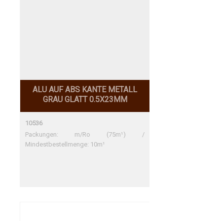
ALU AUF ABS KANTE METALL
GRAU GLATT 0.5X23MM
10536
Packungen: m/Ro (75m¹) /
Mindestbestellmenge: 10m¹