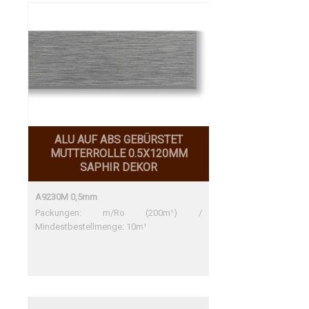
ALU AUF ABS GEBÜRSTET
MUTTERROLLE 0.5X120MM
SAPHIR DEKOR
A9230M 0,5mm
Packungen: m/Ro (200m¹) /
Mindestbestellmenge: 10m¹