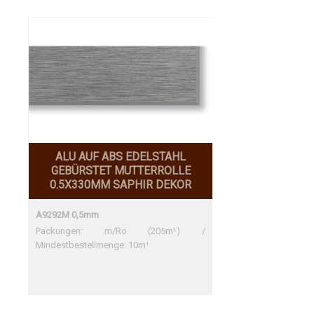
ALU AUF ABS EDELSTAHL
GEBÜRSTET MUTTERROLLE
0.5X330MM SAPHIR DEKOR
A9292M 0,5mm
Packungen: m/Ro (205m¹) /
Mindestbestellmenge: 10m¹