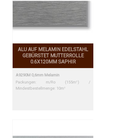
ALU AUF MELAMIN EDELSTAHL
GEBÜRSTET MUTTERROLLE
0.6X120MM SAPHIR
A9290M 0,6mm Melamin
Packungen: m/Ro (155m¹) /
Mindestbestellmenge: 10m¹