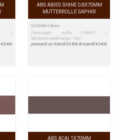
MM
ABS ABIES SHINE 0.8X70MM
R
MUTTERROLLE SAPHIR
D2404M 0.8mm
¹) /
Packungen: m/Ro (150m¹) /
Mindestbestellmenge: 10m¹
l K2443
passend zu: Kaindl K2406 AI Kaindl K2406
AI Sehr gute Übereinstimmung
ABS ACAI 1X70MM