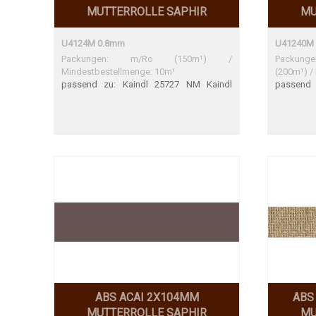
MUTTERROLLE SAPHIR
MU
U4124M 0.8mm
U41240M
Packungen: m/Ro (150m¹) /
Packung
Mindestbestellmenge: 10m¹
(200m¹) /
passend zu: Kaindl 25727 NM Kaindl
passend 
25727 NM Perfekte Übereinstimmung
25727 MN
ABS ACAI 2X104MM
ABS
MUTTERROLLE SAPHIR
MU