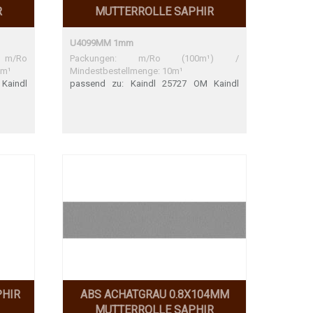
R
MUTTERROLLE SAPHIR
U4099MM 1mm
 m/Ro
Packungen: m/Ro (100m¹) /
0m¹
Mindestbestellmenge: 10m¹
Kaindl
passend zu: Kaindl 25727 OM Kaindl
ng
25727 OM Sehr gute Übereinstimmung
PHIR
ABS ACHATGRAU 0.8X104MM
MUTTERROLLE SAPHIR