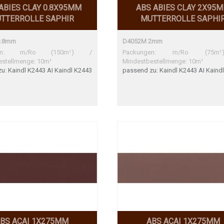
ABIES CLAY 0.8X95MM
ABS ABIES CLAY 2X95
TTERROLLE SAPHIR
MUTTERROLLE SAPHI
0.8mm
D4052M 2mm
ngen: m/Ro (150m¹) /
Packungen: m/Ro (75m
estellmenge: 10m¹
Mindestbestellmenge: 10m¹
u: Kaindl K2443 AI Kaindl K2443
passend zu: Kaindl K2443 AI Kaind
AI
BS ACAI 1X275MM
ABS ACAI 1X275MM