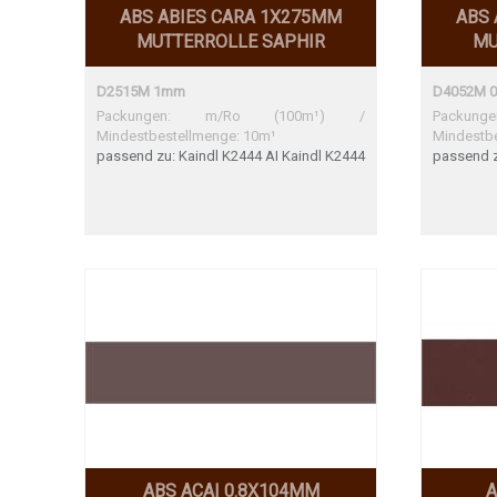
ABS ABIES CARA 1X275MM
ABS 
MUTTERROLLE SAPHIR
MU
D2515M 1mm
D4052M 
Packungen: m/Ro (100m¹) /
Packu
Mindestbestellmenge: 10m¹
Mindestb
passend zu: Kaindl K2444 AI Kaindl K2444
passend z
AI Perfekte Übereinstimmung
AI
ABS ACAI 0.8X104MM
A