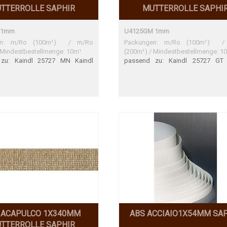
TTERROLLE SAPHIR
MUTTERROLLE SAPHI
 1mm
U4125GM 1mm
en: m/Ro (100m¹) / m/Ro
Packungen: m/Ro (100m¹) /
 Mindestbestellmenge: 10m¹
(200m¹) / Mindestbestellmenge: 1
zu: Kaindl 25727 MN Kaindl
passend zu: Kaindl 25727 GT 
 Perfekte Übereinstimmung
25727 GT Perfekte Übereinstimmu
 ACAPULCO 1X340MM
ABS ACCIAIO1X54MM SA
TTERROLLE SAPHIR