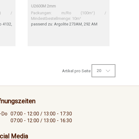
U2600M 2mm
m¹) /
Packungen: m/Ro (100m¹) /
Mindestbestellmenge: 10m¹
o 4132,
passend zu: Argolite 273AM, 292 AM
32 ST9
o 4132
sKrono
20
Artikel pro Seite
fnungszeiten
-Do
07:00 - 12:00 / 13:00 - 17:30
07:00 - 12:00 / 13:00 - 16:30
cial Media