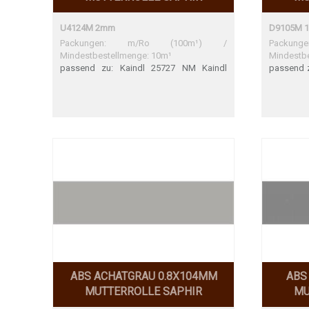
U4124M 2mm
D9105M 
Packungen: m/Ro (100m¹) /
Packu
Mindestbestellmenge: 10m¹
Mindestb
passend zu: Kaindl 25727 NM Kaindl
passend z
25727 NM Perfekte Übereinstimmung
ST10 Sehr
ABS ACHATGRAU 0.8X104MM
ABS
MUTTERROLLE SAPHIR
MU