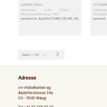
U2600M 0.8mm
U2700MM
Packungen: m/Ro (150m¹) /
Packu
Mindestbestellmenge: 10m¹
Mindestb
passend zu: Argolite 273AM, 292 AM, 292
passend
GS
Original 
EM Orig
Übereins
Seite 1 / 197
Adresse
c+r möbelkanten ag
Aadorferstrasse 34a
CH - 9545 Wängi