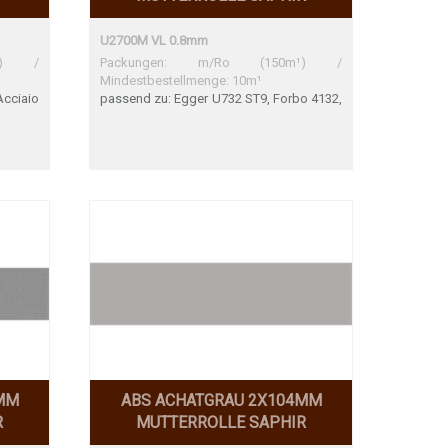
U2700M VL 0.8mm
m¹) /
Packungen: m/Ro (150m¹) /
Mindestbestellmenge: 10m¹
cciaio
passend zu: Egger U732 ST9, Forbo 4132,
rfekte
SwissKrono U171 VL Egger U732 ST9
Sehr gute Übereinstimmung Forbo 4132
Sehr gute Übereinstimmung SwissKrono
U171 VL
MM
ABS ACHATGRAU 2X104MM
R
MUTTERROLLE SAPHIR