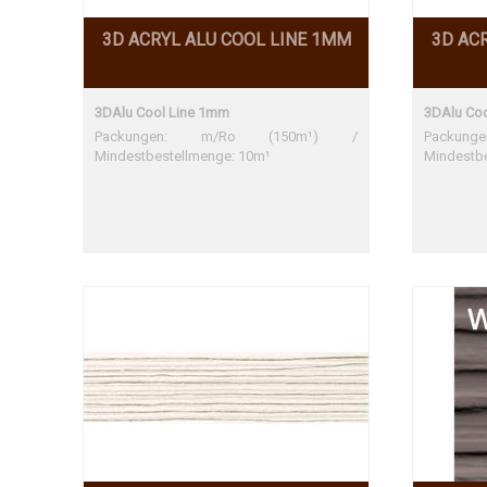
3D ACRYL ALU COOL LINE 1MM
3D AC
3DAlu Cool Line 1mm
3DAlu Co
Packungen: m/Ro (150m¹) /
Packu
Mindestbestellmenge: 10m¹
Mindestb