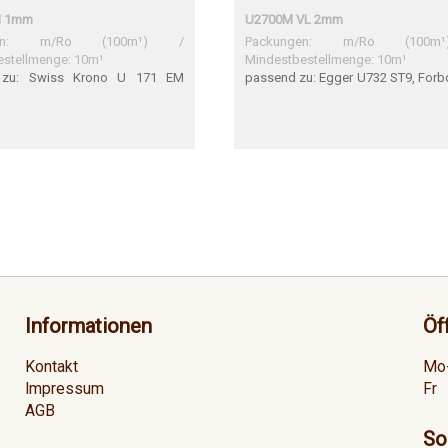
 1mm
U2700M VL 2mm
ngen: m/Ro (100m¹) /
Packungen: m/Ro (100
estellmenge: 10m¹
Mindestbestellmenge: 10m¹
 zu: Swiss Krono U 171 EM
passend zu: Egger U732 ST9, Forb
Swiss Krono Swiss Krono U 171
SwissKrono U171 VL Egger U7
inal Swiss Krono Perfekte
Sehr gute Übereinstimmung Forb
timmung
Sehr gute Übereinstimmung Swis
U171 VL
Informationen
Öf
Kontakt
Mo
Impressum
Fr
AGB
So