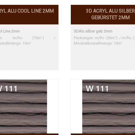
RYL ALU COOL LINE 2MM
3D ACRYL ALU SILBER
GEBÜRSTET 2MM
ol Line 2mm
3DAlu silber geb 2mm
ngen: m/Ro (75m¹) /
Packungen: m/Ro (50m¹) / m/Ro (
estellmenge: 10m¹
Mindestbestellmenge: 10m¹