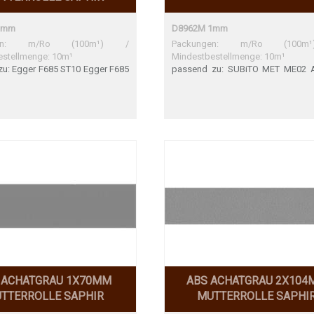
1mm
D8962M 1mm
ngen: m/Ro (100m¹) /
Packungen: m/Ro (100
estellmenge: 10m¹
Mindestbestellmenge: 10m¹
u: Egger F685 ST10 Egger F685
passend zu: SUBiTO MET ME02 A
 gute Übereinstimmung
SM'art T004 Trama Oxford Pe
Übereinstimmung
 ACHATGRAU 1X70MM
ABS ACHATGRAU 2X104
TTERROLLE SAPHIR
MUTTERROLLE SAPHI