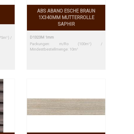
ABS ABANO ESCHE BRAUN
1X340MM MUTTERROLLE
SAPHIR
D1323M 1mm
75m¹) /
Packungen: m/Ro (100m¹) /
Mindestbestellmenge: 10m¹