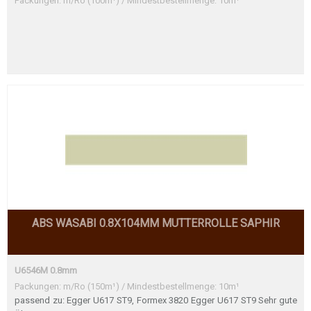
Packungen: m/Ro (100m¹) / Mindestbestellmenge: 10m¹
ABS WASABI 0.8X104MM MUTTERROLLE SAPHIR
U6546M 0.8mm
Packungen: m/Ro (150m¹) / Mindestbestellmenge: 10m¹
passend zu: Egger U617 ST9, Formex 3820 Egger U617 ST9 Sehr gute