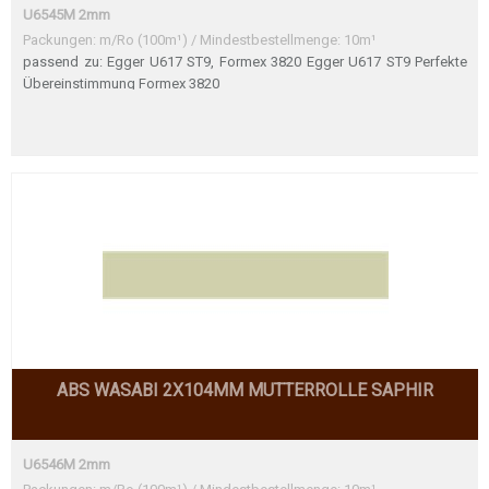
U6545M 2mm
Packungen: m/Ro (100m¹) / Mindestbestellmenge: 10m¹
passend zu: Egger U617 ST9, Formex 3820 Egger U617 ST9 Perfekte
Übereinstimmung Formex 3820
ABS WASABI 2X104MM MUTTERROLLE SAPHIR
U6546M 2mm