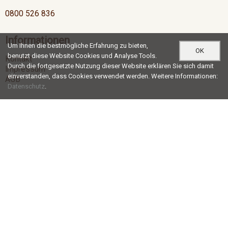
0800 526 836
Informationen
Um Ihnen die bestmögliche Erfahrung zu bieten,
OK
benutzt diese Website Cookies und Analyse Tools.
Kontakt
Durch die fortgesetzte Nutzung dieser Website erklären Sie sich damit
Impressum
einverstanden, dass Cookies verwendet werden. Weitere Informationen:
AGB
Datenschutz
.
Öffnungszeiten
Mo-Do
07:00 - 12:00 / 13:00 - 17:30
Fr
07:00 - 12:00 / 13:00 - 16:30
Social Media
®
© c+r möbelkanten ag |
blue office
E-Shop - Developed by
CompuTech