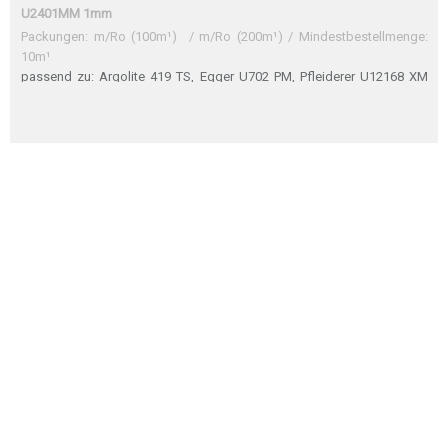
U2401MM 1mm
Packungen: m/Ro (100m¹) / m/Ro (200m¹) / Mindestbestellmenge:
10m¹
passend zu: Argolite 419 TS, Egger U702 PM, Pfleiderer U12168 XM
(U1168 XM), Pfleiderer U12168 XPSM, Argolite 419 TS Sehr gute
Übereinstimmung Egger U702 PM Perfekte Übereinstimmung
Pfleiderer U12168 XM Sehr gute Übereinstimmung Pfleiderer U12168
XPSM Sehr gute Übereinstimmung