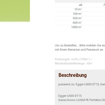
ab
P
10 m¹
100 m¹
300 m¹
600 m¹
1000 m¹
Um zu Bestellen... Bitte melden Sie s
mit Ihrem Benutzer und Passwort an.
Packungen: m/Ro (100m¹) /
Mindestbestellmenge: 10m¹
Beschreibung
passend zu: Egger U630 ST15, Sw
Egger U630 ST15
Swiss Krono U2504 PE Perfekte Ü