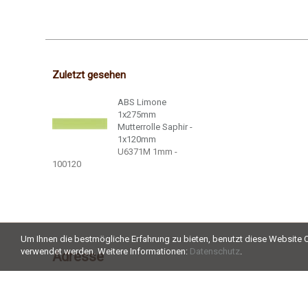
Zuletzt gesehen
ABS Limone
1x275mm
Mutterrolle Saphir -
1x120mm
U6371M 1mm -
100120
Um Ihnen die bestmögliche Erfahrung zu bieten, benutzt diese Website C
verwendet werden. Weitere Informationen:
Datenschutz
.
Adresse
c+r möbelkanten ag
Aadorferstrasse 34a