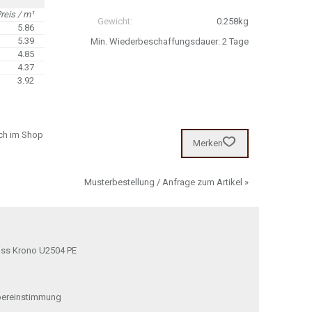
reis / m¹
Gewicht:
0.258kg
5.86
5.39
Min. Wiederbeschaffungsdauer: 2 Tage
4.85
4.37
3.92
ich im Shop
Merken
Musterbestellung / Anfrage zum Artikel »
iss Krono U2504 PE
bereinstimmung