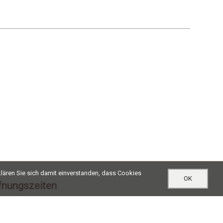
lären Sie sich damit einverstanden, dass Cookies
OK
fnungszeiten
-Do
07:00 - 12:00 / 13:00 - 17:30
07:00 - 12:00 / 13:00 - 16:30