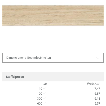
Dimensionen / Gebindeeinheiten
Staffelpreise
ab
Preis / m¹
10 m¹
7.47
100 m¹
6.87
300 m¹
6.18
600 m¹
5.57