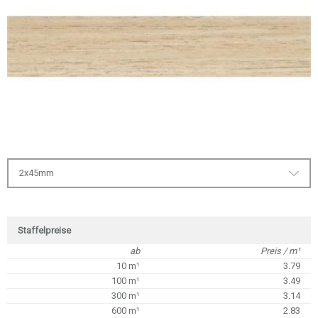
2x45mm
Staffelpreise
ab
Preis / m¹
10 m¹
3.79
100 m¹
3.49
300 m¹
3.14
600 m¹
2.83