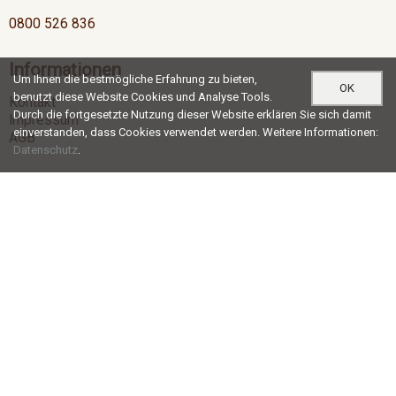
0800 526 836
Informationen
Um Ihnen die bestmögliche Erfahrung zu bieten,
OK
benutzt diese Website Cookies und Analyse Tools.
Kontakt
Durch die fortgesetzte Nutzung dieser Website erklären Sie sich damit
Impressum
einverstanden, dass Cookies verwendet werden. Weitere Informationen:
AGB
Datenschutz
.
Öffnungszeiten
Mo-Do
07:00 - 12:00 / 13:00 - 17:30
Fr
07:00 - 12:00 / 13:00 - 16:30
Social Media
®
© c+r möbelkanten ag |
blue office
E-Shop - Developed by
CompuTech