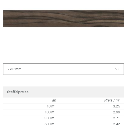
2x35mm
Staffelpreise
ab
Preis / m¹
10 m¹
3.25
100 m¹
2.99
300 m¹
2.71
600 m¹
2.42