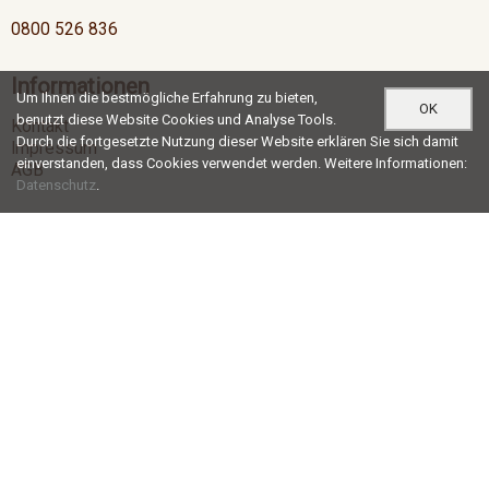
0800 526 836
Informationen
Um Ihnen die bestmögliche Erfahrung zu bieten,
OK
benutzt diese Website Cookies und Analyse Tools.
Kontakt
Durch die fortgesetzte Nutzung dieser Website erklären Sie sich damit
Impressum
einverstanden, dass Cookies verwendet werden. Weitere Informationen:
AGB
Datenschutz
.
Öffnungszeiten
Mo-Do
07:00 - 12:00 / 13:00 - 17:30
Fr
07:00 - 12:00 / 13:00 - 16:30
Social Media
®
© c+r möbelkanten ag |
blue office
E-Shop - Developed by
CompuTech