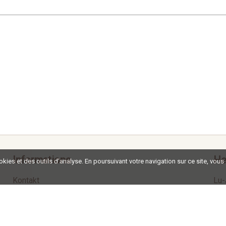
Informations
He
ookies et des outils d'analyse. En poursuivant votre navigation sur ce site, vous
Kontakt
Lu-
Impressum
Ve
Termes et Conditions
So