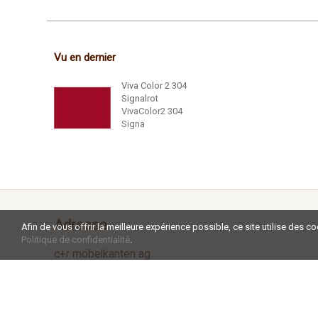
Vu en dernier
Viva Color 2 304
Signalrot
VivaColor2 304
Signa
Adresse
Afin de vous offrir la meilleure expérience possible, ce site utilise des c
Politique de confidentialité
.
c+r möbelkanten ag
Aadorferstrasse 34a
CH - 9545 Wängi
Tel +41 52 238 02 20