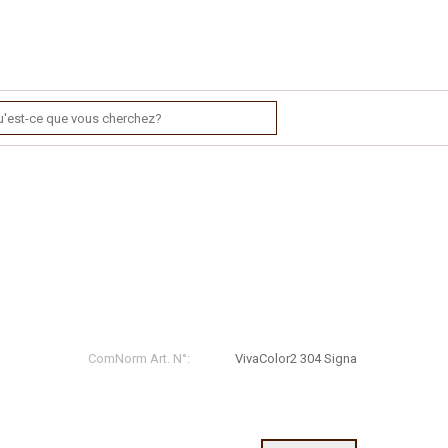
ComNorm Art. N°:
VivaColor2 304 Signa