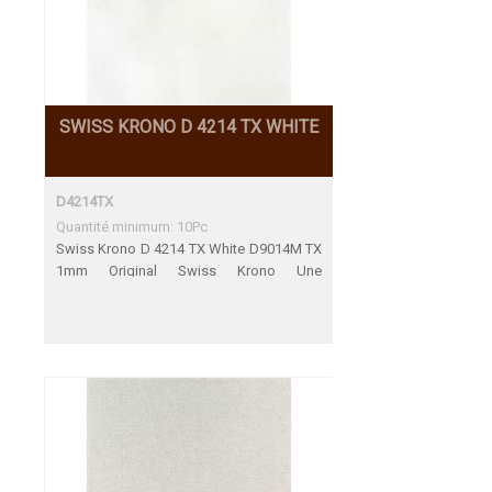
SWISS KRONO D 4214 TX WHITE
D4214TX
Quantité minimum: 10Pc
Swiss Krono D 4214 TX White D9014M TX
1mm Original Swiss Krono Une
adéquation parfaite Décors de fin de
Serie 31.12.2023