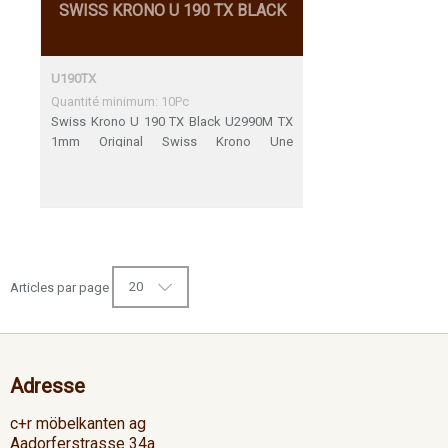
SWISS KRONO U 190 TX BLACK
U190TX
Quantité minimum: 10Pc
Swiss Krono U 190 TX Black U2990M TX
1mm Original Swiss Krono Une
adéquation parfaite
20
Articles par page
Adresse
c+r möbelkanten ag
Aadorferstrasse 34a