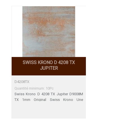
SWISS KRONO D 4208 TX
JUPITER
D4208TX
Quantité minimum: 10Pc
Swiss Krono D 4208 TX Jupiter D9008M
TX 1mm Original Swiss Krono Une
adéquation parfaite Décors de fin de
Serie 31.12.2023