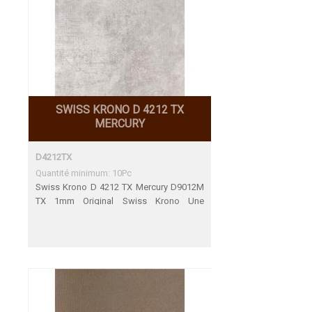
SWISS KRONO D 4212 TX
MERCURY
D4212TX
Quantité minimum: 10Pc
Swiss Krono D 4212 TX Mercury D9012M
TX 1mm Original Swiss Krono Une
adéquation parfaite