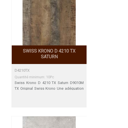
SWISS KRONO D 4210 TX
SATURN
D4210TX
Quantité minimum: 10Pc
Swiss Krono D 4210 TX Saturn D9010M
TX Original Swiss Krono Une adéquation
parfaite Décors de fin de Serie 31.12.2023