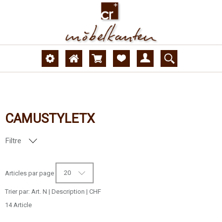
CAMUSTYLETX
Filtre
NUMÉRO DE DÉCOR
20
Articles par page
SURFACE
Trier par:
Art. N
|
Description
|
CHF
14 Article
MODÈLE