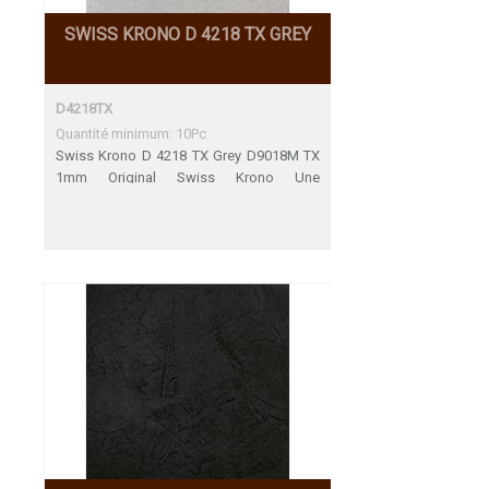
SWISS KRONO D 4218 TX GREY
D4218TX
Quantité minimum: 10Pc
Swiss Krono D 4218 TX Grey D9018M TX
1mm Original Swiss Krono Une
adàquation parfaite Décors de fin de
Serie 31.12.2023