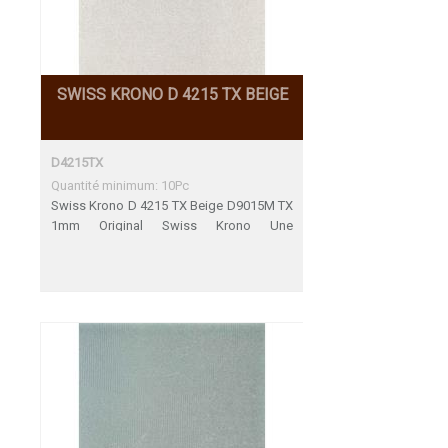
SWISS KRONO D 4215 TX BEIGE
D4215TX
Quantité minimum: 10Pc
Swiss Krono D 4215 TX Beige D9015M TX
1mm Original Swiss Krono Une
adéquation parfaite Décors de fin de
Serie 31.12.2023