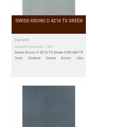
SWISS KRONO D 4216 TX GREEN
D4216TX
Quantité minimum: 10Pc
Swiss Krono D 4216 TX Green D9016M TX
1mm Original Swiss Krono Une
adéquation parfaite Décors de fin de
Serie 31.12.2023