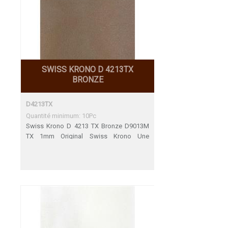
SWISS KRONO D 4213TX
BRONZE
D4213TX
Quantité minimum: 10Pc
Swiss Krono D 4213 TX Bronze D9013M
TX 1mm Original Swiss Krono Une
adéquation parfaite Décors de fin de
Serie 31.12.2023