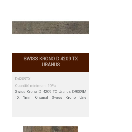
SWISS KRONO D 4209 TX
URANUS
D4209TX
Quantité minimum: 10Pc
Swiss Krono D 4209 TX Uranus D9009M
TX 1mm Original Swiss Krono Une
adéquation parfaite Décors de fin de
Serie 31.12.2023