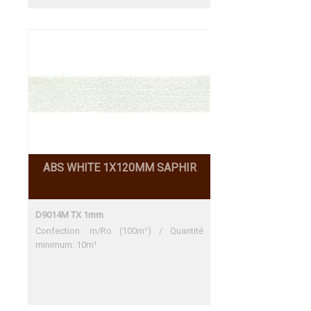
ABS WHITE 1X120MM SAPHIR
D9014M TX 1mm
Confection: m/Ro (100m¹) / Quantité
minimum: 10m¹