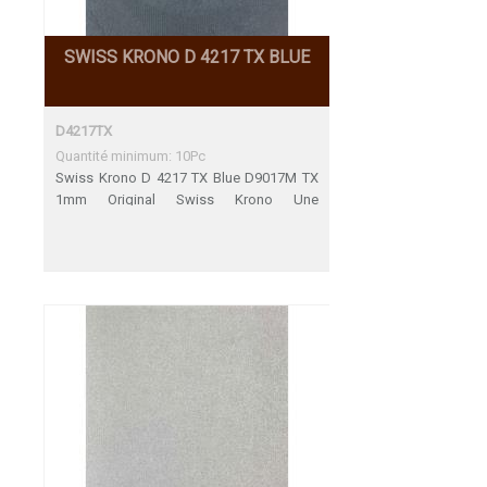
SWISS KRONO D 4217 TX BLUE
D4217TX
Quantité minimum: 10Pc
Swiss Krono D 4217 TX Blue D9017M TX
1mm Original Swiss Krono Une
adéquation parfaite Décors de fin de
Serie 31.12.2023