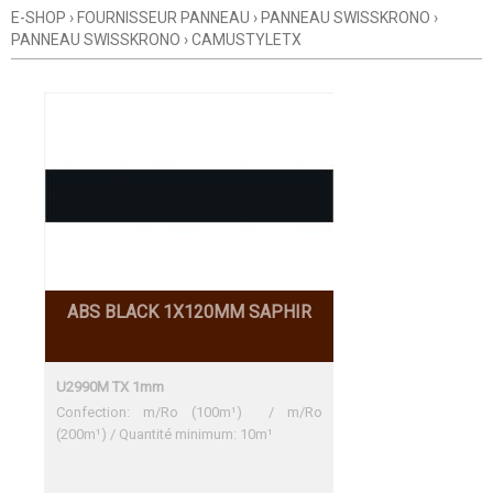
E-SHOP
›
FOURNISSEUR PANNEAU
›
PANNEAU SWISSKRONO
›
PANNEAU SWISSKRONO
›
CAMUSTYLETX
ABS BLACK 1X120MM SAPHIR
U2990M TX 1mm
Confection: m/Ro (100m¹) / m/Ro
(200m¹) / Quantité minimum: 10m¹