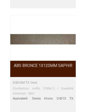
ABS BRONCE 1X120MM SAPHIR
D9013M TX 1mm
Confection: m/Ro (100m¹) / Quantité
minimum: 10m¹
équivalent: Swiss Krono D4213 TX
Original SwissKrono Décors de fin de
Serie 31.12.2023