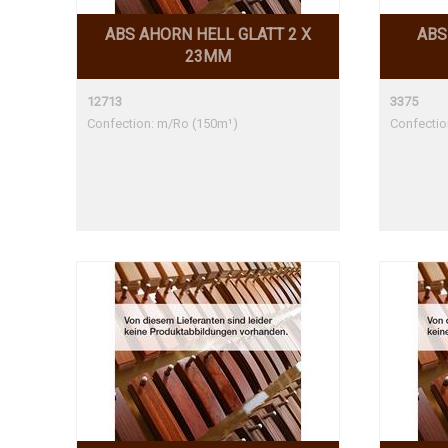
ABS AHORN HELL GLATT 2 X
ABS
23MM
12713
3375
Confection: m/Ro (150m¹)
Confectio