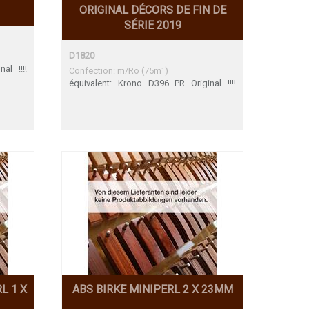
ORIGINAL DÉCORS DE FIN DE
SÉRIE 2019
D1820
al !!!!
Confection: m/Ro (75m¹)
équivalent: Krono D396 PR Original !!!!
attention n'existé plus !!!!
L 1 X
ABS BIRKE MINIPERL 2 X 23MM