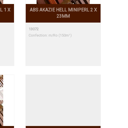
L 1 X
ABS AKAZIE HELL MINIPERL 2 X
23MM
13072
Confection: m/Ro (150m¹)