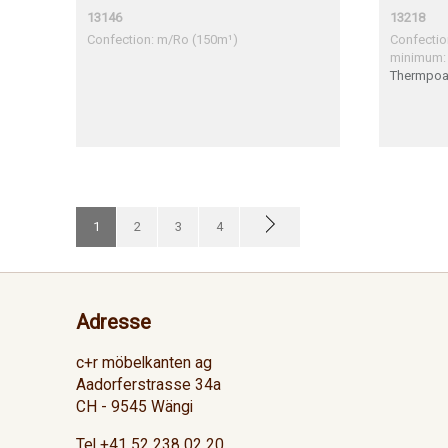
13146
13218
Confection: m/Ro (150m¹)
Confecti
minimum:
Thermpoal
7572 / Pol
D1749 + 1
/ Max 08
Glunz-No
1
2
3
4
Adresse
c+r möbelkanten ag
Aadorferstrasse 34a
CH - 9545 Wängi
Tel +41 52 238 02 20