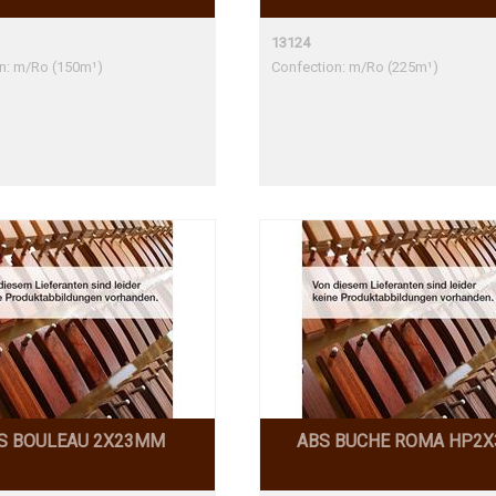
13124
n: m/Ro (150m¹)
Confection: m/Ro (225m¹)
S BOULEAU 2X23MM
ABS BUCHE ROMA HP2X