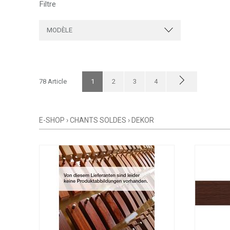
Filtre
MODÈLE
78 Article
1
2
3
4
E-SHOP
›
CHANTS SOLDES
›
DEKOR