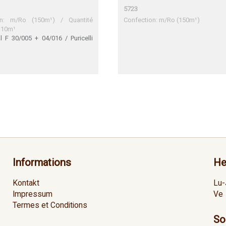
5723
on: m/Ro (150m¹) / Quantité
Confection: m/Ro (150m¹)
 10m¹
 F 30/005 + 04/016 / Puricelli
yrey P067 / Leitopal 852 / Krono
230 / Max 0270 / Depalor EH971
82 / Sonae-Innovus M10074 /
vopan-Sonae M10074
Informations
He
Kontakt
Lu-
Impressum
Ve
Termes et Conditions
So