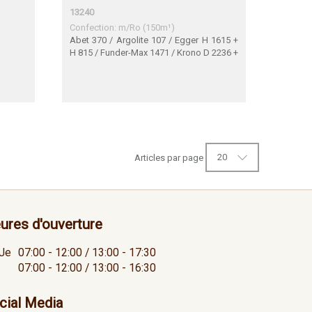
13240
Confection: m/Ro (150m¹)
Abet 370 / Argolite 107 / Egger H 1615 +
H 815 / Funder-Max 1471 / Krono D 2236 +
D 2159 / Pfleiderer-Wodego-Duropal R
5681 / Polyrey C 100 / Resopal 4332 /
Thermopal F35/033
20
Articles par page
ures d'ouverture
Je
07:00 - 12:00 / 13:00 - 17:30
07:00 - 12:00 / 13:00 - 16:30
cial Media