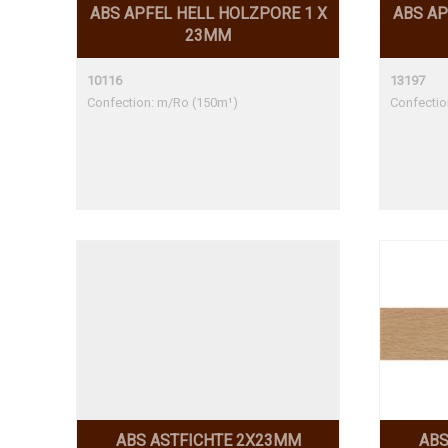
ABS APFEL HELL HOLZPORE 1 X
ABS AP
23MM
10116
13197
Confection: m/Ro (150m¹)
Confectio
ABS ASTFICHTE 2X23MM
ABS