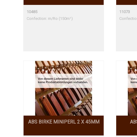
10485
11073
Confection: m/Ro (150m¹)
Confectio
ABS BIRKE MINIPERL 2 X 45MM
AB