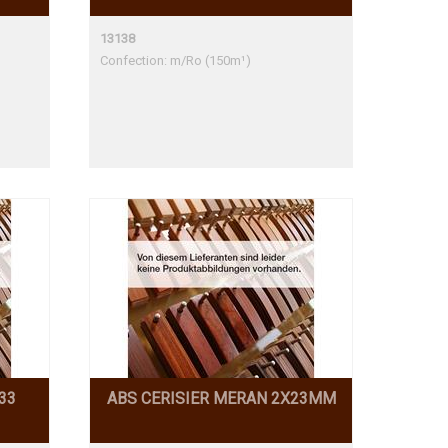
13138
Confection: m/Ro (150m¹)
33
ABS CERISIER MERAN 2X23MM