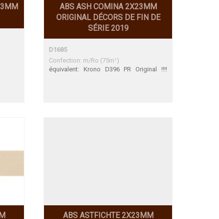
 23MM
ABS ASH COMINA 2X23MM
ORIGINAL DÉCORS DE FIN DE
SÉRIE 2019
D1685
Confection: m/Ro (75m¹)
équivalent: Krono D396 PR Original !!!!
attention n'existé plus !!!!
MM
ABS ASTFICHTE 2X23MM