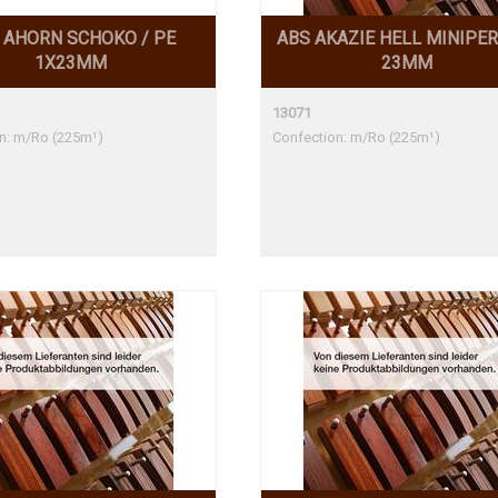
 AHORN SCHOKO / PE
ABS AKAZIE HELL MINIPER
1X23MM
23MM
13071
n: m/Ro (225m¹)
Confection: m/Ro (225m¹)