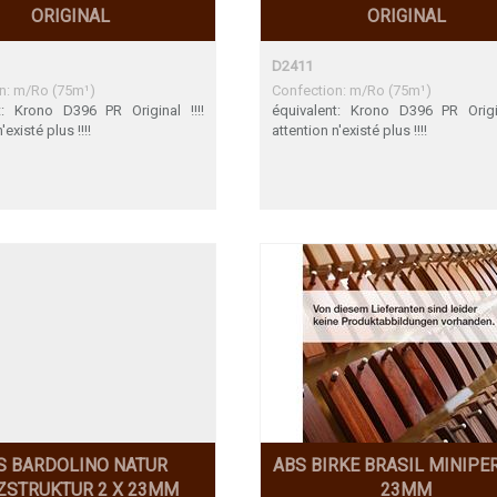
ORIGINAL
ORIGINAL
D2411
n: m/Ro (75m¹)
Confection: m/Ro (75m¹)
t: Krono D396 PR Original !!!!
équivalent: Krono D396 PR Origin
'existé plus !!!!
attention n'existé plus !!!!
S BARDOLINO NATUR
ABS BIRKE BRASIL MINIPER
ZSTRUKTUR 2 X 23MM
23MM