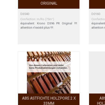
ORIGINAL
D3540
D0160
Confection: m/Ro (75m¹)
Confectio
équivalent: Krono D396 PR Original !!!!
équivalen
attention n'existé plus !!!!
attention n
ABS ASTFICHTE HOLZPORE 2 X
AB
33MM
HOL