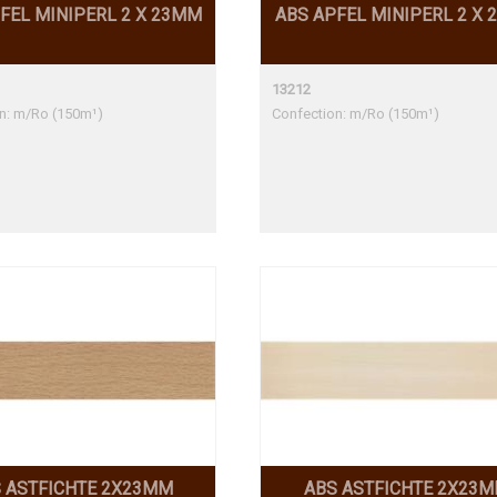
FEL MINIPERL 2 X 23MM
ABS APFEL MINIPERL 2 X
13212
n: m/Ro (150m¹)
Confection: m/Ro (150m¹)
 ASTFICHTE 2X23MM
ABS ASTFICHTE 2X23