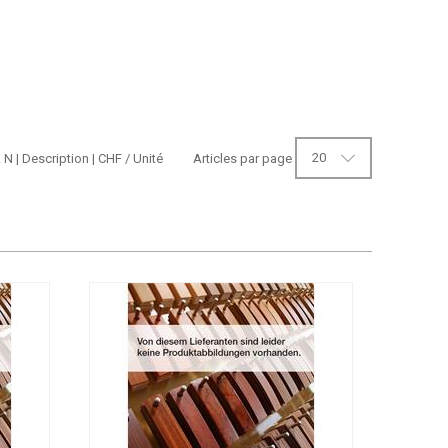
20
. N
|
Description
|
CHF
/ Unité
Articles par page