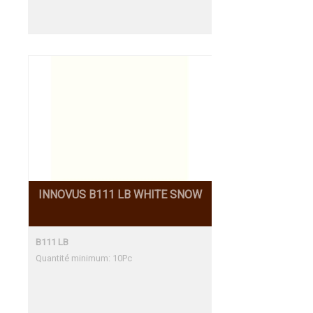
Une adéquation parfaite
INNOVUS B111 LB WHITE SNOW
B111 LB
Quantité minimum: 10Pc