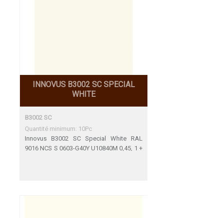
INNOVUS B3002 SC SPECIAL
WHITE
B3002 SC
Quantité minimum: 10Pc
Innovus B3002 SC Special White RAL
9016 NCS S 0603-G40Y U10840M 0,45, 1 +
2mm Une adéquation parfaite