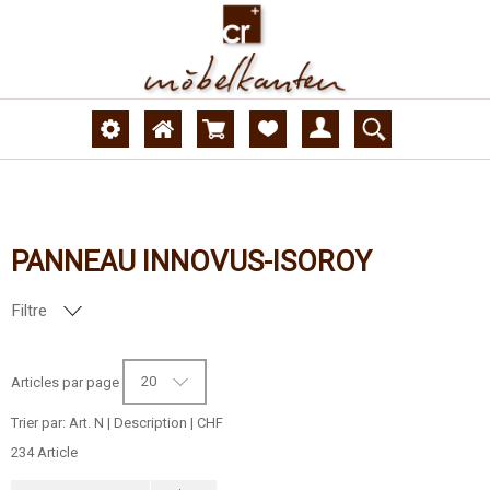
PANNEAU INNOVUS-ISOROY
Filtre
NUMÉRO DE DÉCOR
20
Articles par page
SURFACE
Trier par:
Art. N
|
Description
|
CHF
234 Article
MODÈLE