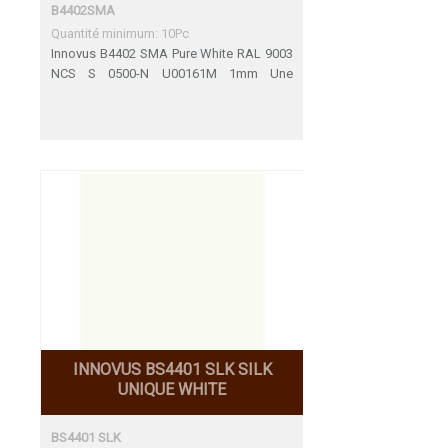
B4402SMA
Quantité minimum: 10Pc
Innovus B4402 SMA Pure White RAL 9003
NCS S 0500-N U00161M 1mm Une
adéquation parfaite
INNOVUS BS4401 SLK SILK
UNIQUE WHITE
BS4401 SLK