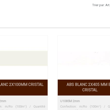
Trier par:
Art
LANC 2X100MM CRISTAL
ABS BLANC 2X405 MM 
CRISTAL
 2mm
U1085M 2mm
on: m/Ro (100m¹) / Quantité
Confection: m/Ro (100m¹) / Qu