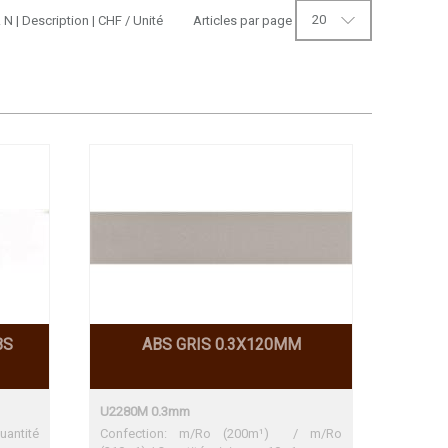
20
. N
|
Description
|
CHF
/ Unité
Articles par page
BS
ABS GRIS 0.3X120MM
U2280M 0.3mm
antité
Confection: m/Ro (200m¹) / m/Ro