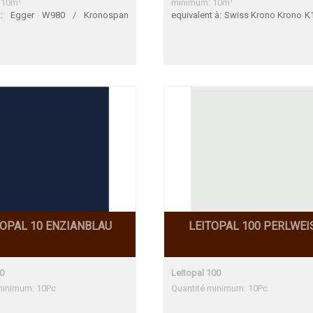
 10m¹
minimum: 10m¹
nt: Egger W980 / Kronospan
equivalent à: Swiss Krono Krono K
01,106, 110 / Wodego W400,
Krono K110 BS, Egger W980, F
WZ Span E / Formex weiss 94-
F7949, Funder-Max 0085, 0112 
golite 301/ Funder Max 0085 /
Span E, , Lamicolor 754, Le
l Span 140 / Formica F7949 /
100,120,160, Thermopal Spa
libri Nr.7 Argolite 301 Braun
Wodego W400, W300 Egger
Nr.7 Egger W980 ST2 Trés bon
Formica F7949 Funder-Max 0085 F
ormex weiss 94-perl Formica
Max 0112 FH Une adéquation pa
under Max 0085 FH Trés bon
HWZ Span E Krono K101 B
HWZ Span E Pfleiderer W400
adéquation parfaite Krono K
er W300 SwissKrono K100 Une
Lamicolor 754 Leitopal 100,1
on parfaite SwissKrono K101
Thermopal Span 140 Wodego 
ono K106 SwissKrono K110
W300
l Span 140
TOPAL 10 ENZIANBLAU
LEITOPAL 100 PERLWEI
10
Leitopal 100
minimum: 10Pc
Quantité minimum: 10Pc