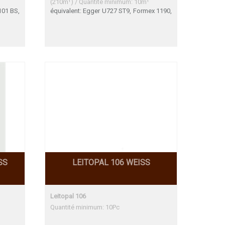
(210m¹) / Quantité minimum: 10m¹
101 BS,
équivalent: Egger U727 ST9, Formex 1190,
ormica
NCS S4005-Y50R Egger U727 ST9 Une
FH HWZ
adéquation parfaite Formex 1190 Très
itopal
bon accord NCS S 4005-Y50R Trés bon
n 140,
accord
 W980
under-
rfaite
S Une
110 BS
20,160
W400,
SS
LEITOPAL 106 WEISS
Leitopal 106
Quantité minimum: 10Pc