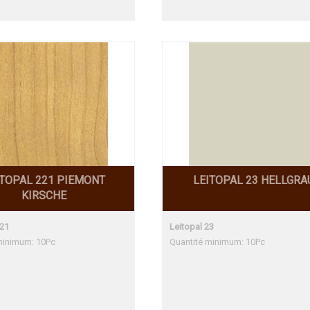
ITOPAL 221 PIEMONT
LEITOPAL 23 HELLGRA
KIRSCHE
221
Leitopal 23
minimum: 10Pc
Quantité minimum: 10Pc