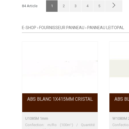
84 Article
1
2
3
4
5
E-SHOP
›
FOURNISSEUR PANNEAU
›
PANNEAU LEITOPAL
ABS BLANC 1X415MM CRISTAL
ABS B
U1085M 1mm
W1083M
Confection: m/Ro (100m¹) / Quantité
Confecti