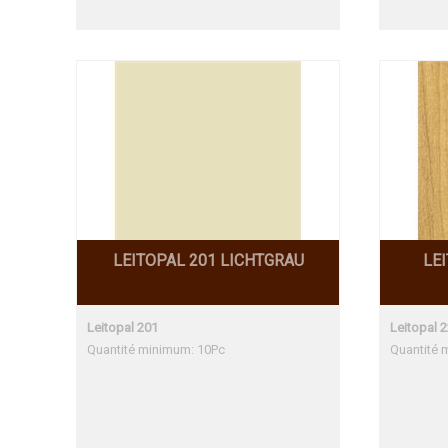
LEITOPAL 201 LICHTGRAU
LE
Leitopal 201
Leitopal 
Quantité minimum: 10Pc
Quantité 