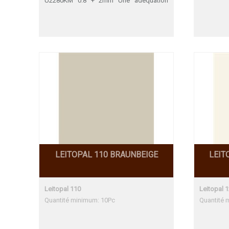
U2280KM 0.8 + 2mm Une adéquation
parfaite
LEITOPAL 110 BRAUNBEIGE
LEIT
Leitopal 110
Leitopal 
Quantité minimum: 10Pc
Quantité 