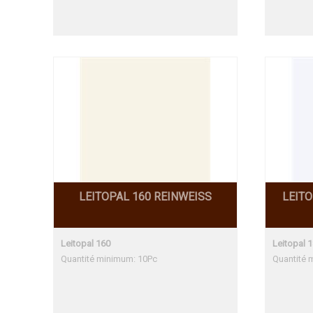
LEITOPAL 160 REINWEISS
LEIT
Leitopal 160
Leitopal 
Quantité minimum: 10Pc
Quantité 