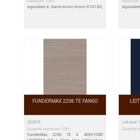
minimum: 10m¹
minimum:
equivalent à: Swiss Krono Krono K101 BS,
équivale
Krono K110 BS, Egger W980, Formica
K100, 1
F7949, Funder-Max 0085, 0112 FH HWZ
W300 / H
Span E, , Lamicolor 754, Leitopal
perl / Ar
100,120,160, Thermopal Span 140,
Thermopa
Wodego W400, W300 Egger W980
Braun Co
Formica F7949 Funder-Max 0085 Funder-
Colibri 
Max 0112 FH Une adéquation parfaite
accord F
HWZ Span E Krono K101 BS Une
F7949 F
adéquation parfaite Krono K110 BS
accord 
Lamicolor 754 Leitopal 100,120,160
Pfleider
Thermopal Span 140 Wodego W400,
adéquati
W300
SwissKr
Thermopa
FUNDERMAX 2206 TE FANGO
LEI
2206TE
Leitopal 
Quantité minimum: 10Pc
Quantité 
FunderMax 2206 TE S 4005-Y50R