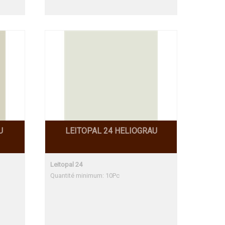
U
LEITOPAL 24 HELIOGRAU
Leitopal 24
Quantité minimum: 10Pc