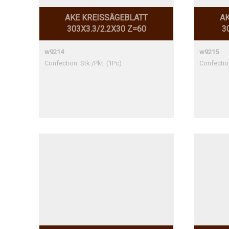
AKE KREISSÄGEBLATT
AK
303X3.3/2.2X30 Z=60
3
w9214
w9215
Confection: Stk./Pkt. (1Pc)
Confection