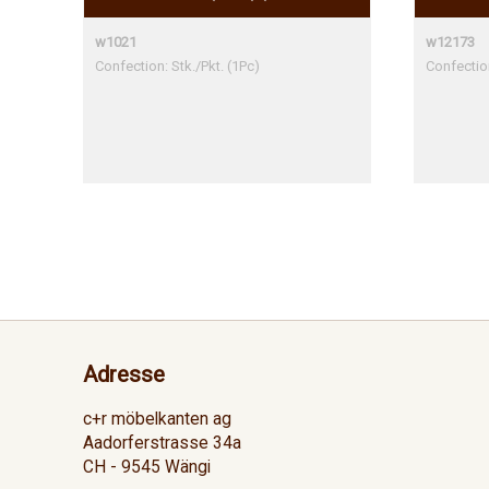
w1021
w12173
Confection: Stk./Pkt. (1Pc)
Confection
Adresse
c+r möbelkanten ag
Aadorferstrasse 34a
CH - 9545 Wängi