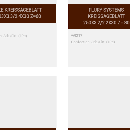
E KREISSÄGEBLATT
FLURY SYSTEMS
03X3.3/2.4X30 Z=60
KREISSÄGEBLATT
250X3.2/2.2X30 Z= 80
w9217
: Stk./Pkt. (1Pc)
Confection: Stk./Pkt. (1Pc)