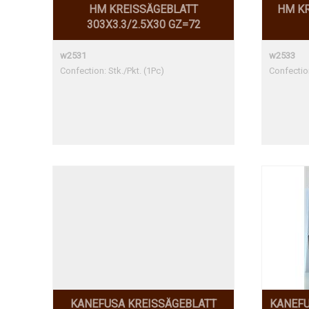
HM KREISSÄGEBLATT
HM KR
303X3.3/2.5X30 GZ=72
w2531
w2533
Confection: Stk./Pkt. (1Pc)
Confection
KANEFUSA KREISSÄGEBLATT
KANEFU