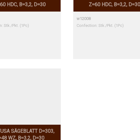
60 HDC, B=3,2, D=30
Z=60 HDC, B=3,2, D=3
w12008
: Stk./Pkt. (1Pc)
Confection: Stk./Pkt. (1Pc)
USA SÄGEBLATT D=303,
=48 WZ, B=3,2, D=30