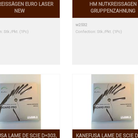
EISSÄGEN EURO LASER
HM NUTKREISSAGEN
NEW
GRUPPENZAHNUNG
w2532
: Stk./Pkt. (1Pc)
Confection: Stk./Pkt. (1Pc)
SA LAME DE SCIE D=303,
KANEFUSA LAME DE SCIE D