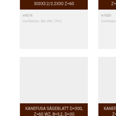
303X3.2/2.2X30 Z=60
Z=
w9216
w1020
Confection: Stk./Pkt. (1Pc)
Confection
KANEFUSA SÄGEBLATT D=300,
KANEF
Z=60 WZ, B=3,2, D=30
Z