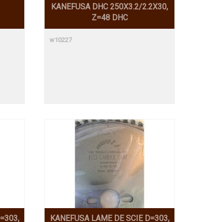
KANEFUSA DHC 250X3.2/2.2X30,
Z=48 DHC
w10227
=303,
KANEFUSA LAME DE SCIE D=303,