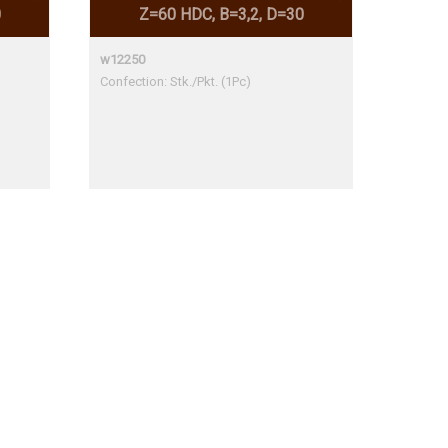
0
Z=60 HDC, B=3,2, D=30
w12250
Confection: Stk./Pkt. (1Pc)