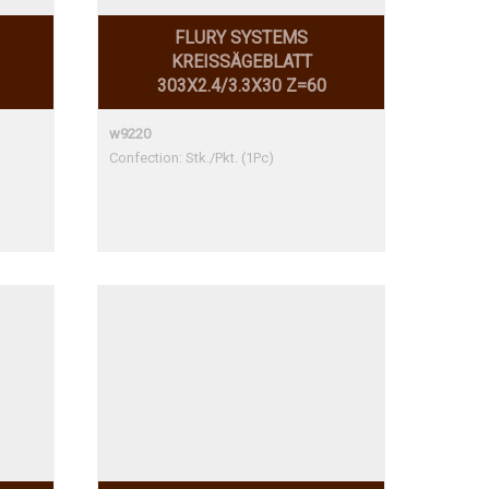
FLURY SYSTEMS
KREISSÄGEBLATT
303X2.4/3.3X30 Z=60
w9220
Confection: Stk./Pkt. (1Pc)