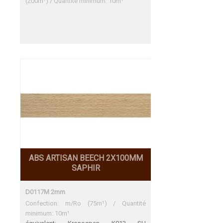
(200m¹) / Quantité minimum: 10m¹
ABS ARTISAN BEECH 2X100MM
SAPHIR
D0117M 2mm
Confection: m/Ro (75m¹) / Quantité
minimum: 10m¹