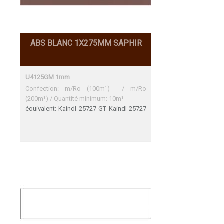
ABS BLANC 1X275MM SAPHIR
U4125GM 1mm
Confection: m/Ro (100m¹) / m/Ro
(200m¹) / Quantité minimum: 10m¹
équivalent: Kaindl 25727 GT Kaindl 25727
GT Une adéquation parfaite