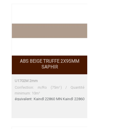
Trés bon accord Kaindl 27045 BS Une
adéquation parfaite Krono U119 PE Une
adéquation parfaite Leitopal 110
Pfleiderer U16184 (U184) U16003 (U1343)
ABS BEIGE TRUFFE 2X95MM
SAPHIR
U1702M 2mm
Confection: m/Ro (75m¹) / Quantité
minimum: 10m¹
équivalent: Kaindl 22860 MN Kaindl 22860
MN Une adéquation parfaite