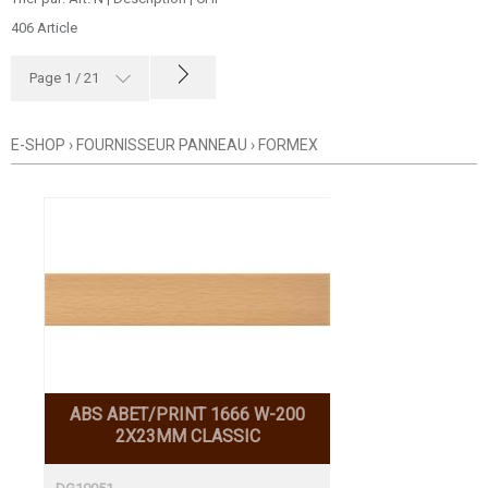
406 Article
MODÈLE
Page 1 / 21
ARTICLES SPÉCIAUX
E-SHOP
›
FOURNISSEUR PANNEAU
›
FORMEX
GROUPE DE PRODUITS
SOUS-GROUPE
ABS ABET/PRINT 1666 W-200
2X23MM CLASSIC