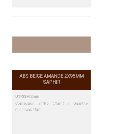
ABS BEIGE AMANDE 2X95MM
SAPHIR
U1723M 2mm
Confection: m/Ro (75m¹) / Quantité
minimum: 10m¹