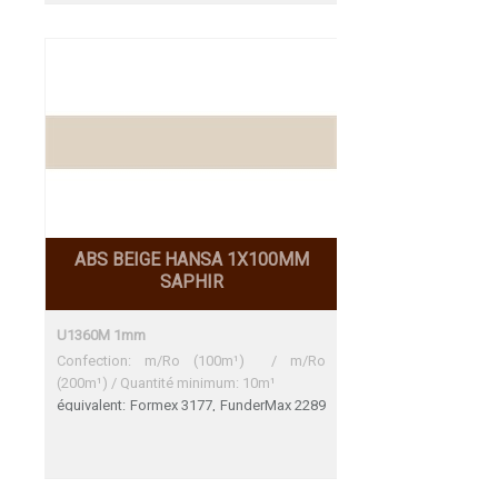
ABS BEIGE HANSA 1X100MM
SAPHIR
U1360M 1mm
Confection: m/Ro (100m¹) / m/Ro
(200m¹) / Quantité minimum: 10m¹
équivalent: Formex 3177, FunderMax 2289
FH, Kaindl 27045 BS, Krono U119 PE,
Leitopal 110, Pfleiderer U16184 (U184)
U16003 (U1343) Formex 3177 Une
adéquation parfaite Fundermax 2289 FH