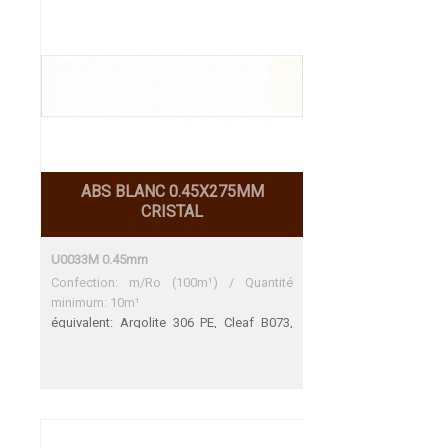
ABS BLANC 0.45X275MM
CRISTAL
U0033M 0.45mm
Confection: m/Ro (100m¹) / Quantité
minimum: 10m¹
équivalent: Argolite 306 PE, Cleaf B073,
Formex 3150, FunderMax 1630 FH
Argolite 306 PE Trés bon accord Cleaf
B073 Trés bon accord Formex 3150 Blanc
- 94 perle Une adéquation parfaite
FunderMax 1630 FH Trés bon accord