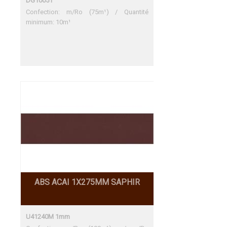
DG10051
Confection: m/Ro (75m¹) / Quantité
minimum: 10m¹
ABS ACAI 1X275MM SAPHIR
U41240M 1mm