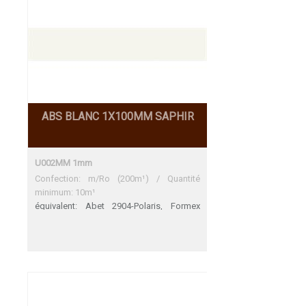
ABS BLANC 1X100MM SAPHIR
U002MM 1mm
Confection: m/Ro (200m¹) / Quantité
minimum: 10m¹
équivalent: Abet 2904-Polaris, Formex
1145 weiss tiefmatt, Pfleiderer U11209 ML
(SR 209 ML) Abet 2904 Polaris Une
adéquation parfaite Formex 1145 Blanc
mat profond, Une adéquation parfaite
Pfleiderer U 11209 ML (SR209 ML)