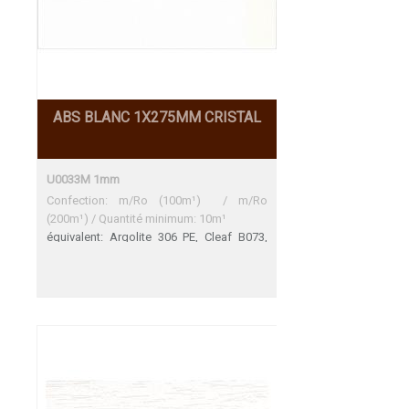
ABS BLANC 1X275MM CRISTAL
U0033M 1mm
Confection: m/Ro (100m¹) / m/Ro
(200m¹) / Quantité minimum: 10m¹
équivalent: Argolite 306 PE, Cleaf B073,
Formex 3150, FunderMax 1630 FH
Argolite 306 PE Trés bon accord Cleaf
B073 Trés bon accord Formex 3150 Blanc
- 94 perle Une adéquation parfaite
FunderMax 1630 FH Trés bon accord