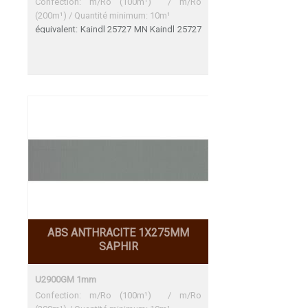
Confection: m/Ro (100m¹) / m/Ro
(200m¹) / Quantité minimum: 10m¹
équivalent: Kaindl 25727 MN Kaindl 25727
MN Une adéquation parfaite
ABS ANTHRACITE 1X275MM
SAPHIR
U2900GM 1mm
Confection: m/Ro (100m¹) / m/Ro