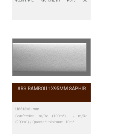
équivalent: Kronospan K013 SU
Kronospan K013 SU Une adéquation
parfaite
ABS BAMBOU 1X95MM SAPHIR
U6513M 1mm
Confection: m/Ro (100m¹) / m/Ro
(200m¹) / Quantité minimum: 10m¹