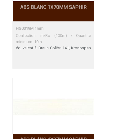
ABS BLANC 1X70MM SAPHIR
HG0019M 1mm
Confection: m/Ro (100m) / Quantité
minimum: 10m
équvalent à: Braun Colibri 141, Kronospan
8685 MG Braun Colibri 141 Une
adéquation parfaite Kronospan 8685 MG
Une adéquation parfaite