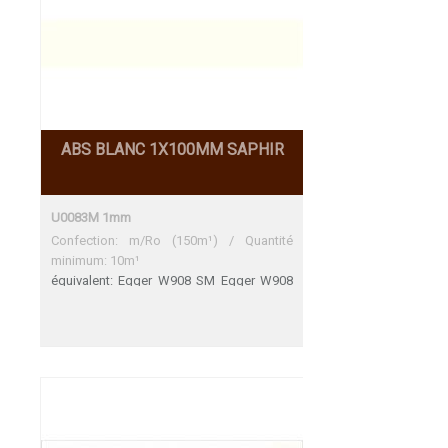
ABS BLANC 1X100MM SAPHIR
U0083M 1mm
Confection: m/Ro (150m¹) / Quantité
minimum: 10m¹
équivalent: Egger W908 SM Egger W908
SM Une adéquation parfaite