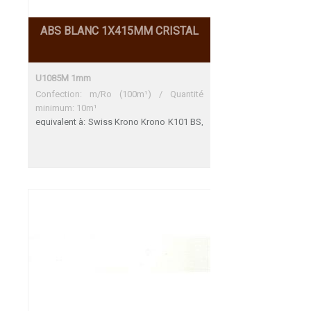
ABS BLANC 1X415MM CRISTAL
U1085M 1mm
Confection: m/Ro (100m¹) / Quantité
minimum: 10m¹
equivalent à: Swiss Krono Krono K101 BS,
Krono K110 BS, Egger W980, Formica
F7949, Funder-Max 0085, 0112 FH HWZ
Span E, , Lamicolor 754, Leitopal
100,120,160, Thermopal Span 140,
Wodego W400, W300 Egger W980
Formica F7949 Funder-Max 0085 Funder-
Max 0112 FH Une adéquation parfaite
HWZ Span E Krono K101 BS Une
adéquation parfaite Krono K110 BS
Lamicolor 754 Leitopal 100,120,160
Thermopal Span 140 Wodego W400,
W300