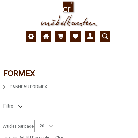
FORMEX
PANNEAU FORMEX
Filtre
NUMÉRO DE DÉCOR
20
Articles par page
SURFACE
Trier par:
Art. N
|
Description
|
CHF