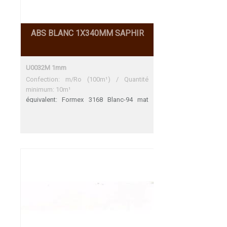
ABS BLANC 1X340MM SAPHIR
U0032M 1mm
Confection: m/Ro (100m¹) / Quantité
minimum: 10m¹
équivalent: Formex 3168 Blanc-94 mat
naturel Formex 3168 Blanc-94 mat naturel
Une adéquation parfaite