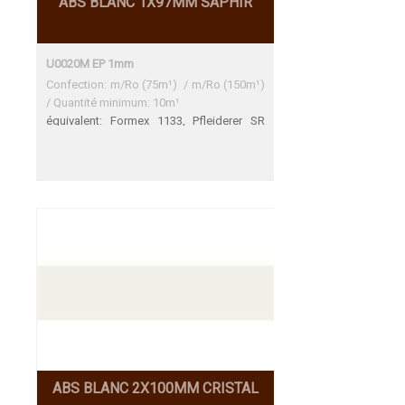
ABS BLANC 1X97MM SAPHIR
U0020M EP 1mm
Confection: m/Ro (75m¹) / m/Ro (150m¹)
/ Quantité minimum: 10m¹
équivalent: Formex 1133, Pfleiderer SR
11209 (SR209) AH Formex 1133 Bon
accord Pfleiderer U11209 AH Une
adéquation parfaite
ABS BLANC 2X100MM CRISTAL