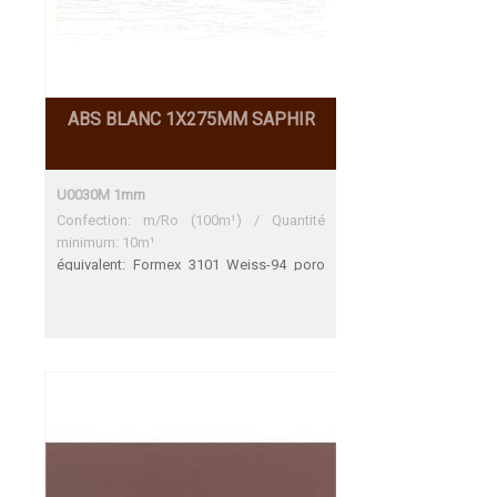
ABS BLANC 1X275MM SAPHIR
U0030M 1mm
Confection: m/Ro (100m¹) / Quantité
minimum: 10m¹
équivalent: Formex 3101 Weiss-94 poro
Formex 3101 Weiss-94 poro Une
adéquation parfaite