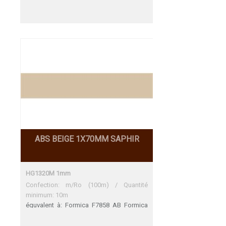
ABS BEIGE 1X70MM SAPHIR
HG1320M 1mm
Confection: m/Ro (100m) / Quantité
minimum: 10m
équvalent à: Formica F7858 AB Formica
F7858 AB Une adéquation parfaite