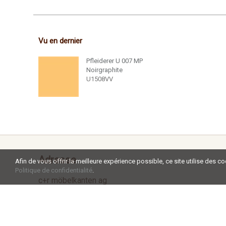
Vu en dernier
Pfleiderer U 007 MP
Noirgraphite
U1508VV
Adresse
Afin de vous offrir la meilleure expérience possible, ce site utilise des c
Politique de confidentialité
.
c+r möbelkanten ag
Aadorferstrasse 34a
CH - 9545 Wängi
Tel +41 52 238 02 20