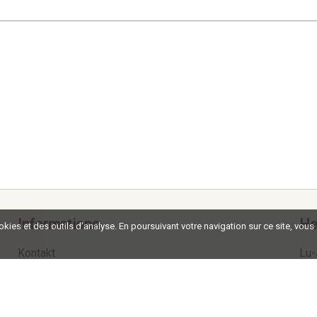
Informations
He
ookies et des outils d'analyse. En poursuivant votre navigation sur ce site, vous
Kontakt
Lu-
Impressum
Ve
Termes et Conditions
So