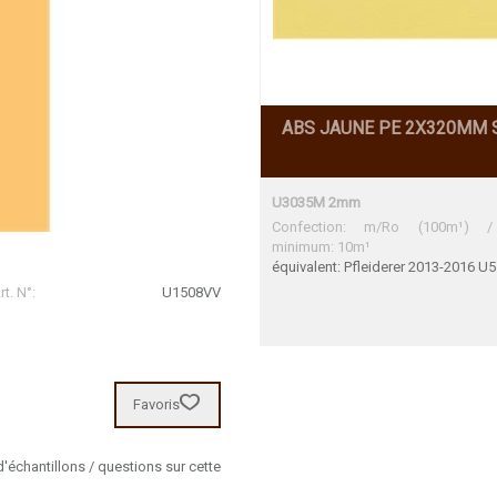
ABS JAUNE PE 2X320MM 
U3035M 2mm
Confection: m/Ro (100m¹) /
minimum: 10m¹
équivalent: Pfleiderer 2013-2016 U
t. N°:
U1508VV
Favoris
chantillons / questions sur cette