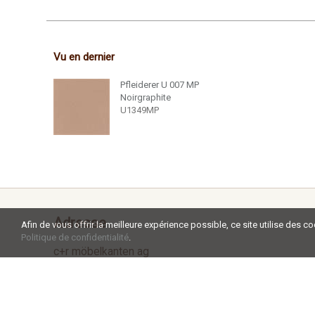
Vu en dernier
Pfleiderer U 007 MP
Noirgraphite
U1349MP
Adresse
Afin de vous offrir la meilleure expérience possible, ce site utilise des c
Politique de confidentialité
.
c+r möbelkanten ag
Aadorferstrasse 34a
CH - 9545 Wängi
Tel +41 52 238 02 20