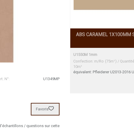
ABS CARAMEL 1X100MM 
U1550M 1mm
Confection: m/Ro (75m¹) / Quantit
10m¹
équivalent: Pfleiderer U2013-2016 
t. N°:
U1349MP
Favoris
chantillons / questions sur cette