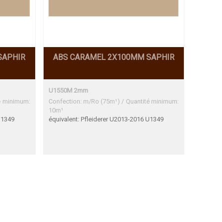
SAPHIR
ABS CARAMEL 2X100MM SAPHIR
U1550M 2mm
é minimum:
Confection: m/Ro (75m¹) / Quantité minimum:
10m¹
U1349
équivalent: Pfleiderer U2013-2016 U1349