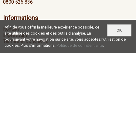
0800 526 836
Informations
Afin de vous offrir la meilleure expérience possible, ce
Kontakt
OK
site utilise des cookies et des outils d'analyse. En
Impressum
poursuivant votre navigation sur ce site, vous acceptez l'utilisation de
Termes et Conditions
cookies. Plus d'informations:
Politique de confidentialité
.
Heures d'ouverture
Lu-Je
07:00 - 12:00 / 13:00 - 17:30
Ve
07:00 - 12:00 / 13:00 - 16:30
Social Media
®
© c+r möbelkanten ag |
blue office
E-Shop - Developed by
CompuTech