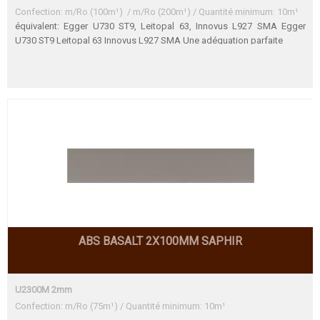
Confection: m/Ro (100m¹) / m/Ro (200m¹) / Quantité minimum: 10m¹
équivalent: Egger U730 ST9, Leitopal 63, Innovus L927 SMA Egger
U730 ST9 Leitopal 63 Innovus L927 SMA Une adéquation parfaite
ABS BASALT 2X100MM SAPHIR
U2300M 2mm
Confection: m/Ro (75m¹) / Quantité minimum: 10m¹