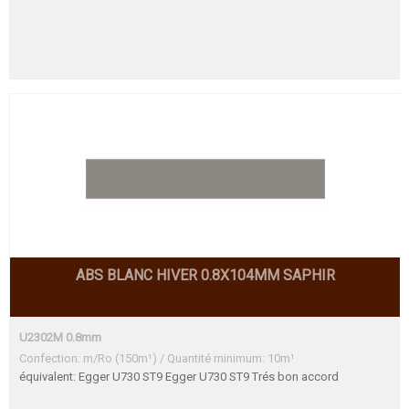
ABS BLANC HIVER 0.8X104MM SAPHIR
U2302M 0.8mm
Confection: m/Ro (150m¹) / Quantité minimum: 10m¹
équivalent: Egger U730 ST9 Egger U730 ST9 Trés bon accord