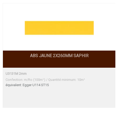
ABS JAUNE 2X260MM SAPHIR
U3131M 2mm
Confection: m/Ro (100m¹) / Quantité minimum: 10m¹
équivalent: Egger U114 ST15