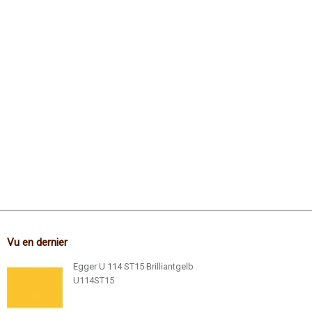
Vu en dernier
Egger U 114 ST15 Brilliantgelb
U114ST15