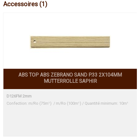
Accessoires (1)
ABS TOP ABS ZEBRANO SAND P.33 2X104MM
MUTTERROLLE SAPHIR
D126FM 2mm
Confection: m/Ro (75m¹) / m/Ro (100m¹) / Quantité minimum: 10m¹