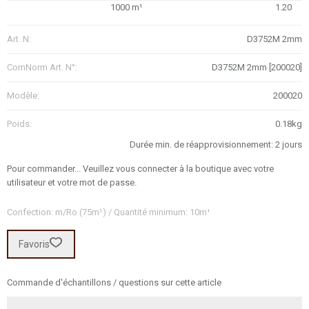
1000 m¹
1.20
Art. N:
D3752M 2mm
ComNorm Art. N°:
D3752M 2mm [200020]
Modèle:
200020
Poids:
0.18kg
Durée min. de réapprovisionnement: 2 jours
Pour commander... Veuillez vous connecter à la boutique avec votre
utilisateur et votre mot de passe.
Confection: m/Ro (75m¹) / Quantité minimum: 10m¹
Favoris
Commande d'échantillons / questions sur cette article