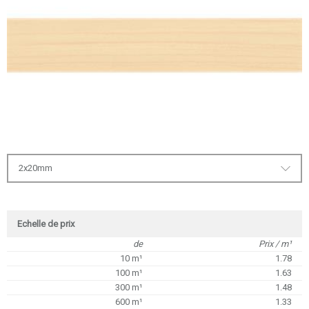
2x20mm
Echelle de prix
de
Prix / m¹
10 m¹
1.78
100 m¹
1.63
300 m¹
1.48
600 m¹
1.33