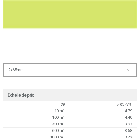
2x65mm
Echelle de prix
de
Prix / m¹
10 m¹
4.79
100 m¹
4.40
300 m¹
3.97
600 m¹
3.58
1000 m¹
3.23