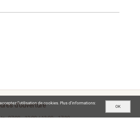
 acceptez l'utilisation de cookies. Plus d'informations:
ures d'ouverture
OK
Je
07:00 - 12:00 / 13:00 - 17:30
07:00 - 12:00 / 13:00 - 16:30