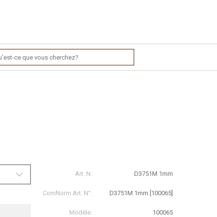
Art. N:
D3751M 1mm
ComNorm Art. N°:
D3751M 1mm [100065]
Modèle:
100065