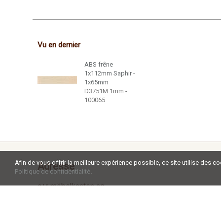
Vu en dernier
ABS frêne
1x112mm Saphir -
1x65mm
D3751M 1mm -
100065
Afin de vous offrir la meilleure expérience possible, ce site utilise des c
Adresse
Politique de confidentialité
.
c+r möbelkanten ag
Aadorferstrasse 34a
CH - 9545 Wängi