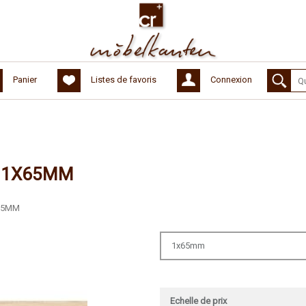
Panier
Listes de favoris
Connexion
- 1X65MM
65MM
1x65mm
Echelle de prix