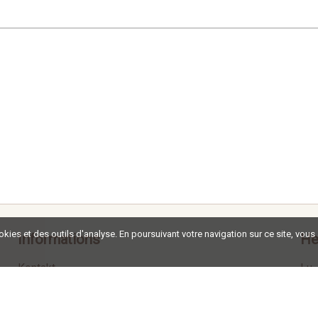
ookies et des outils d'analyse. En poursuivant votre navigation sur ce site, vous
Informations
He
Kontakt
Lu-
Impressum
Ve
Termes et Conditions