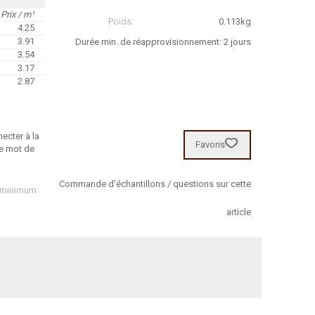
Prix / m¹
Poids:
0.113kg
4.25
3.91
Durée min. de réapprovisionnement: 2 jours
3.54
3.17
2.87
ecter à la
Favoris
re mot de
Commande d'échantillons / questions sur cette
 minimum:
article