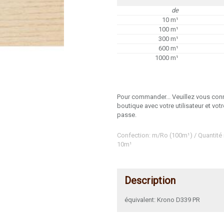
de
10 m¹
100 m¹
300 m¹
600 m¹
1000 m¹
Pour commander... Veuillez vous conn
boutique avec votre utilisateur et vot
passe.
Confection: m/Ro (100m¹) / Quantité
10m¹
Description
équivalent: Krono D339 PR