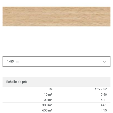
1x85mm
Echelle de prix
de
Prix / m¹
10 m¹
5.56
100 m¹
5.11
300 m¹
4.61
600 m¹
4.15