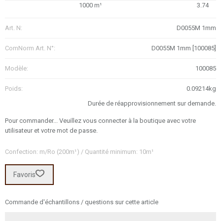
1000 m¹
3.74
Art. N:
D0055M 1mm
ComNorm Art. N°:
D0055M 1mm [100085]
Modèle:
100085
Poids:
0.09214kg
Durée de réapprovisionnement sur demande.
Pour commander... Veuillez vous connecter à la boutique avec votre
utilisateur et votre mot de passe.
Confection: m/Ro (200m¹) / Quantité minimum: 10m¹
Favoris
Commande d'échantillons / questions sur cette article