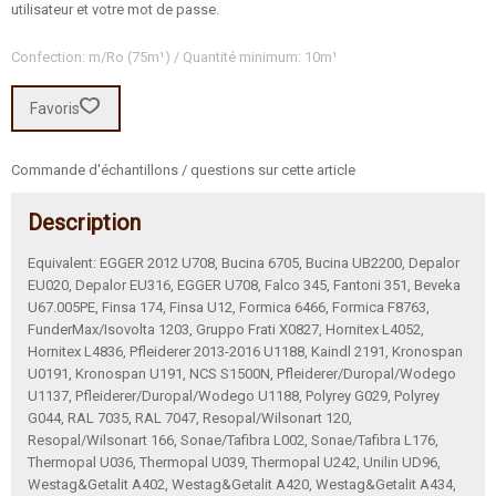
utilisateur et votre mot de passe.
Confection: m/Ro (75m¹) / Quantité minimum: 10m¹
Favoris
Commande d'échantillons / questions sur cette article
Description
Equivalent: EGGER 2012 U708, Bucina 6705, Bucina UB2200, Depalor
EU020, Depalor EU316, EGGER U708, Falco 345, Fantoni 351, Beveka
U67.005PE, Finsa 174, Finsa U12, Formica 6466, Formica F8763,
FunderMax/Isovolta 1203, Gruppo Frati X0827, Hornitex L4052,
Hornitex L4836, Pfleiderer 2013-2016 U1188, Kaindl 2191, Kronospan
U0191, Kronospan U191, NCS S1500N, Pfleiderer/Duropal/Wodego
U1137, Pfleiderer/Duropal/Wodego U1188, Polyrey G029, Polyrey
G044, RAL 7035, RAL 7047, Resopal/Wilsonart 120,
Resopal/Wilsonart 166, Sonae/Tafibra L002, Sonae/Tafibra L176,
Thermopal U036, Thermopal U039, Thermopal U242, Unilin UD96,
Westag&Getalit A402, Westag&Getalit A420, Westag&Getalit A434,