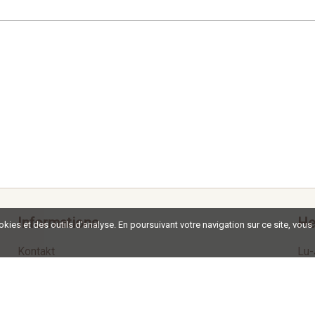
Informations
He
ookies et des outils d'analyse. En poursuivant votre navigation sur ce site, vous
Kontakt
Lu-
Impressum
Ve
Termes et Conditions
So