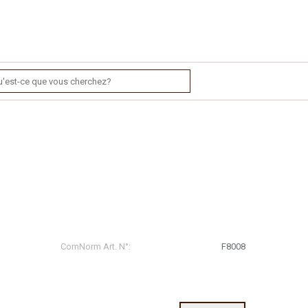
ComNorm Art. N°:
F8008