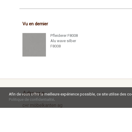
Vu en dernier
Pfleiderer F8008
Alu wave silber
F8008
Adresse
Afin de vous offrir la meilleure expérience possible, ce site utilise des c
Politique de confidentialité
.
c+r möbelkanten ag
Aadorferstrasse 34a
CH - 9545 Wängi
Tel +41 52 238 02 20