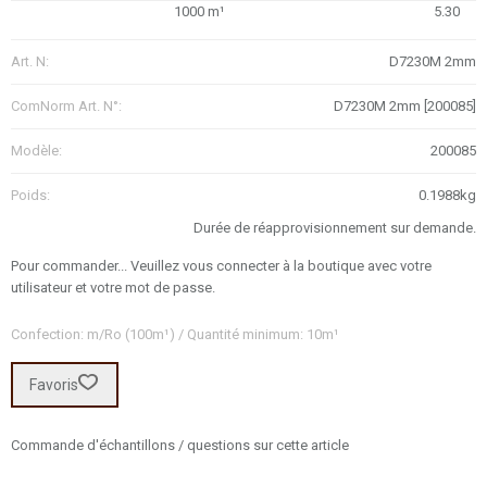
1000 m¹
5.30
Art. N:
D7230M 2mm
ComNorm Art. N°:
D7230M 2mm [200085]
Modèle:
200085
Poids:
0.1988kg
Durée de réapprovisionnement sur demande.
Pour commander... Veuillez vous connecter à la boutique avec votre
utilisateur et votre mot de passe.
Confection: m/Ro (100m¹) / Quantité minimum: 10m¹
Favoris
Commande d'échantillons / questions sur cette article