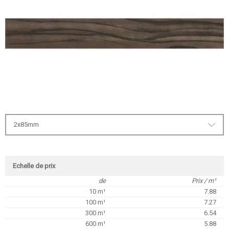
2x85mm
Echelle de prix
de
Prix / m¹
10 m¹
7.88
100 m¹
7.27
300 m¹
6.54
600 m¹
5.88