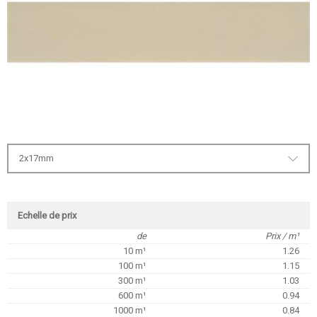
2x17mm
Echelle de prix
de
Prix / m¹
10 m¹
1.26
100 m¹
1.15
300 m¹
1.03
600 m¹
0.94
1000 m¹
0.84