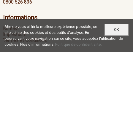
0800 526 836
Informations
Afin de vous offrir la meilleure expérience possible, ce
Kontakt
OK
site utilise des cookies et des outils d'analyse. En
Impressum
poursuivant votre navigation sur ce site, vous acceptez l'utilisation de
Termes et Conditions
cookies. Plus d'informations:
Politique de confidentialité
.
Heures d'ouverture
Lu-Je
07:00 - 12:00 / 13:00 - 17:30
Ve
07:00 - 12:00 / 13:00 - 16:30
Social Media
®
© c+r möbelkanten ag |
blue office
E-Shop - Developed by
CompuTech