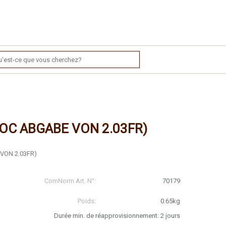
VOC ABGABE VON 2.03FR)
VON 2.03FR)
ComNorm Art. N°:
70179
Poids:
0.65kg
Durée min. de réapprovisionnement: 2 jours