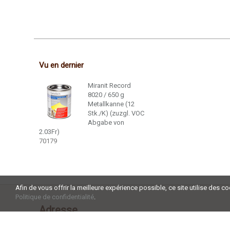
Vu en dernier
Miranit Record
8020 / 650 g
Metallkanne (12
Stk./K) (zuzgl. VOC
Abgabe von
2.03Fr)
70179
Afin de vous offrir la meilleure expérience possible, ce site utilise des c
Politique de confidentialité
.
Adresse