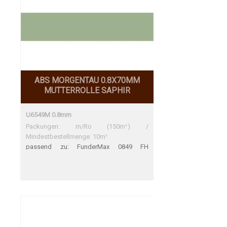
ABS MORGENTAU 0.8X70MM
MUTTERROLLE SAPHIR
U6549M 0.8mm
Packungen: m/Ro (150m¹) /
Mindestbestellmenge: 10m¹
passend zu: FunderMax 0849 FH
FunderMax 0849 FH Perfekte
Übereinstimmung