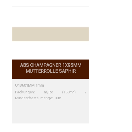
ABS CHAMPAGNER 1X95MM
MUTTERROLLE SAPHIR
U13601MM 1mm
Packungen: m/Ro (150m¹) /
Mindestbestellmenge: 10m¹