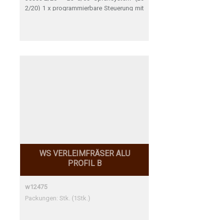
2/20) 1 x programmierbare Steuerung mit
OGH 500 Sensor 2 x Premium Düse Lc
6/51 2 x Rückschlagventil 2 x Düsenhalter
1 x Druckminderer 2 x 2 L Lc 2/20 inkl.
Etikett und Flaschenhalterung diverse
Schläuche, Verbindungsstücke,
Flaschenstopfen und Filter (für
Flüssigkeiten), Schrauben und Muttern
(für Düsen, Systeme etc.) Nettogewicht:
7,689 kg
WS VERLEIMFRÄSER ALU
PROFIL B
w12475
Packungen: Stk. (1Stk.)