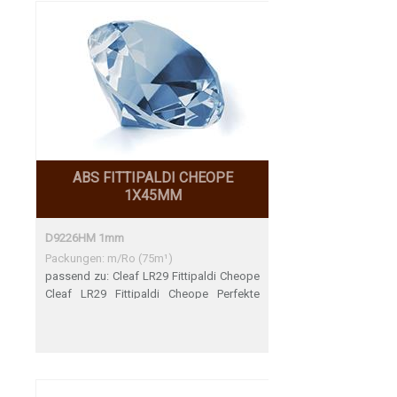
ABS FITTIPALDI CHEOPE
1X45MM
D9226HM 1mm
Packungen: m/Ro (75m¹)
passend zu: Cleaf LR29 Fittipaldi Cheope
Cleaf LR29 Fittipaldi Cheope Perfekte
Übereinstimmung