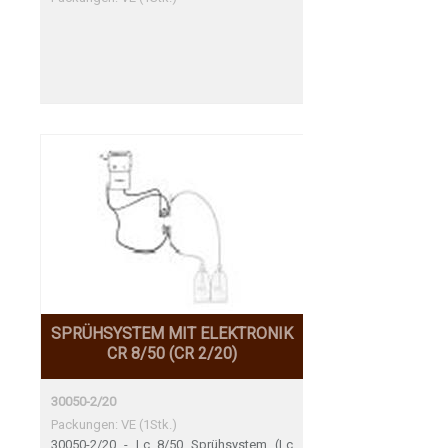
SPRÜHSYSTEM MIT ELEKTRONIK
CR 8/50 (CR 2/20)
30050-2/20
Packungen: VE (1Stk.)
30050-2/20 - Lc 8/50 Sprühsystem (Lc