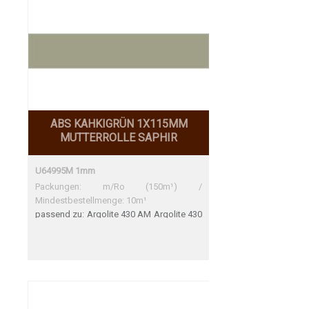
ABS KAHKIGRÜN 1X115MM
MUTTERROLLE SAPHIR
U64995M 1mm
Packungen: m/Ro (150m¹) /
Mindestbestellmenge: 10m¹
passend zu: Argolite 430 AM Argolite 430
AM Perfekte Übereinstimmung