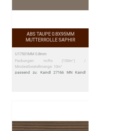
ABS TAUPE 0.8X95MM
MUTTERROLLE SAPHIR
U17501MM 0.8mm
Packungen: m/Ro (150m¹) /
Mindestbestellmenge: 10m¹
passend zu: Kaindl 27166 MN Kaindl
27166 MN Perfekte Übereinstimmung