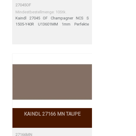
27045OF
Mindestbestellmenge: 10Stk.
Kaindl 27045 OF Champagner NCS S
1505-Y40R U13601MM 1mm Perfekte
Übereinstimmung
KAINDL 27166 MN TAUPE
27166MN