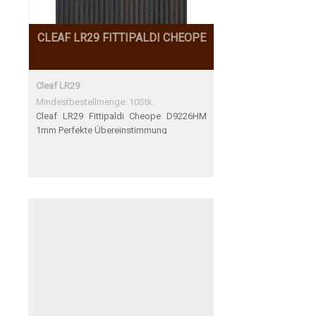
CLEAF LR29 FITTIPALDI CHEOPE
Cleaf LR29
Mindestbestellmenge: 10Stk.
Cleaf LR29 Fittipaldi Cheope D9226HM
1mm Perfekte Übereinstimmung