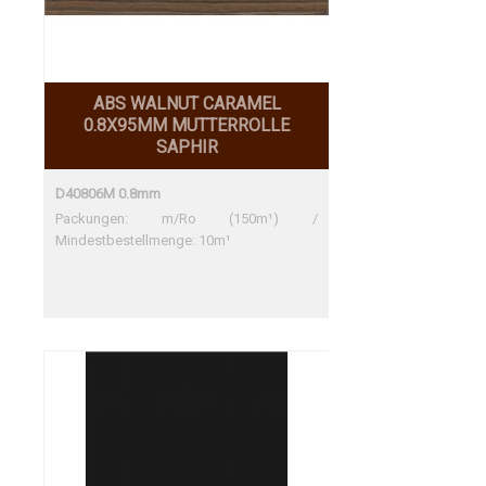
ABS WALNUT CARAMEL
0.8X95MM MUTTERROLLE
SAPHIR
D40806M 0.8mm
Packungen: m/Ro (150m¹) /
Mindestbestellmenge: 10m¹