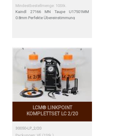
Mindestbestellmenge: 10Stk.
Kaindl 27166 MN Taupe U17501MM
0.8mm Perfekte Übereinstimmung
LCM® LINKPOINT
KOMPLETTSET LC 2/20
30050-LP_2/20
Packungen: VE (1Stk.)