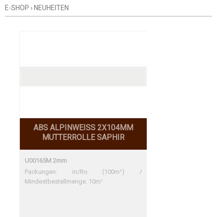
E-SHOP
›
NEUHEITEN
SPEZIALARTIKEL
WARENGRUPPE
UNTERGRUPPE
UNTER-UNTERGRUPPE
ABS ALPINWEISS 2X104MM
MUTTERROLLE SAPHIR
U00165M 2mm
Packungen: m/Ro (100m¹) /
Mindestbestellmenge: 10m¹