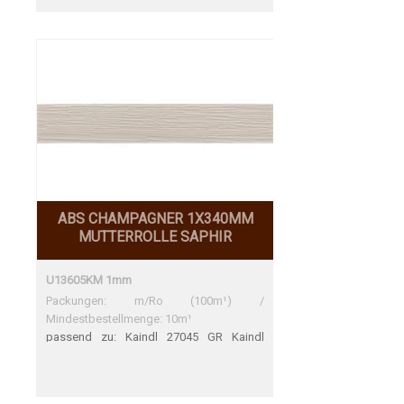
ABS CHAMPAGNER 1X340MM
MUTTERROLLE SAPHIR
U13605KM 1mm
Packungen: m/Ro (100m¹) /
Mindestbestellmenge: 10m¹
passend zu: Kaindl 27045 GR Kaindl
27045 GR Perfekte Übereinstimmung