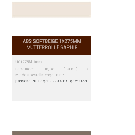
ABS SOFTBEIGE 1X275MM
MUTTERROLLE SAPHIR
U01275M 1mm
Packungen: m/Ro (100m¹) /
Mindestbestellmenge: 10m¹
passend zu: Egger U220 ST9 Egger U220
ST9