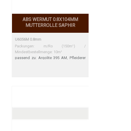
ABS WERMUT 0.8X104MM
MUTTERROLLE SAPHIR
U6056M 0.8mm
Packungen: m/Ro (150m¹) /
Mindestbestellmenge: 10m¹
passend zu: Argolite 395 AM, Pfleiderer
U18506 SD, Polyrey C190 EM Argolite 395
AM Sehr gute Übereinstimmung Pfleiderer
U18506 SD Polyrey C190 EM Sehr gute
Übereinstimmung