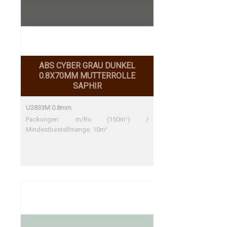
ABS CYBER GRAU DUNKEL
0.8X70MM MUTTERROLLE
SAPHIR
U2833M 0.8mm
Packungen: m/Ro (150m¹) /
Mindestbestellmenge: 10m¹