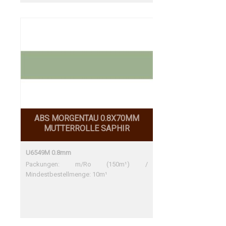
ABS MORGENTAU 0.8X70MM
MUTTERROLLE SAPHIR
U6549M 0.8mm
Packungen: m/Ro (150m¹) /
Mindestbestellmenge: 10m¹