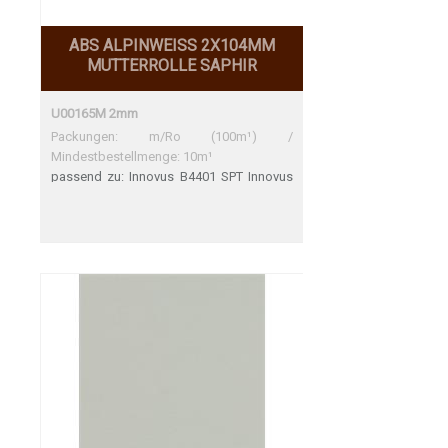
ABS ALPINWEISS 2X104MM
MUTTERROLLE SAPHIR
U00165M 2mm
Packungen: m/Ro (100m¹) /
Mindestbestellmenge: 10m¹
passend zu: Innovus B4401 SPT Innovus
B4401 SPT Perfekte Übereinstimmung