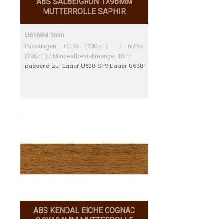
ABS SALBEIGRÜN 1X96MM
MUTTERROLLE SAPHIR
U6166M 1mm
Packungen: m/Ro (200m¹) / m/Ro
(200m¹) / Mindestbestellmenge: 10m¹
passend zu: Egger U638 ST9 Egger U638
ST9 Perfekte Übereinsitmmung
ABS KENDAL EICHE COGNAC