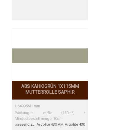
ABS KAHKIGRÜN 1X115MM
MUTTERROLLE SAPHIR
U64995M 1mm
Packungen: m/Ro (150m¹) /
Mindestbestellmenge: 10m¹
passend zu: Argolite 430 AM Argolite 430