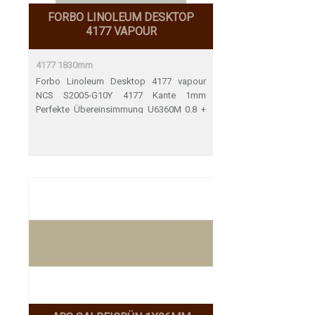
FORBO LINOLEUM DESKTOP
4177 VAPOUR
4177 1830mm
Forbo Linoleum Desktop 4177 vapour
NCS S2005-G10Y 4177 Kante 1mm
Perfekte Übereinsimmung U6360M 0.8 +
2mm Perfekte Übereinstimmung
U61600M 0.8 +2mm Perfekte
Übereinstimmung