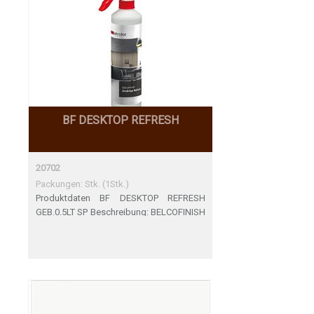
BF DESKTOP REFRESH
20702
Packungen: Stk. (1Stk.)
Produktdaten BF DESKTOP REFRESH
GEB.0.5LT SP Beschreibung: BELCOFINISH
DESKTOP REFRESH Polmaterial:
Technische Artikel Produktgruppe:
Oberflächen/Unterhalt/Pflege
Anwendungsbereich: Pflegeprodukte
Anwendungsmaterial: Pflegeprodukte
PVC/Linol Marke: Belcofinish
M2/Coli/Rolle: STK