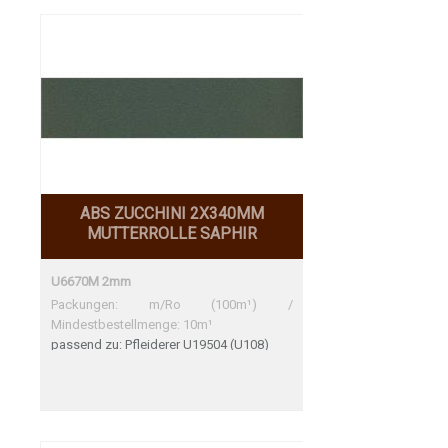
ABS ZUCCHINI 2X340MM
MUTTERROLLE SAPHIR
U6670M 2mm
Packungen: m/Ro (100m¹) /
Mindestbestellmenge: 10m¹
passend zu: Pfleiderer U19504 (U108)