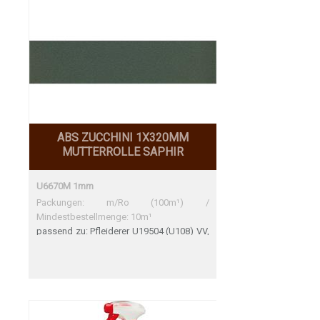
ABS ZUCCHINI 1X320MM
MUTTERROLLE SAPHIR
U6670M 1mm
Packungen: m/Ro (100m¹) /
Mindestbestellmenge: 10m¹
passend zu: Pfleiderer U19504 (U108) VV,
SD