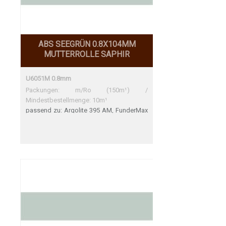
ABS SEEGRÜN 0.8X104MM
MUTTERROLLE SAPHIR
U6051M 0.8mm
Packungen: m/Ro (150m¹) /
Mindestbestellmenge: 10m¹
passend zu: Argolite 395 AM, FunderMax
0630 FH Argolite 395 AM FunderMax 0630
FH Sehr gute Übereinstimmung