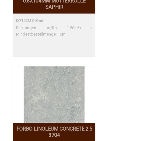
0.8X104MM MUTTERROLLE
SAPHIR
D7142M 0.8mm
Packungen: m/Ro (150m¹) /
Mindestbestellmenge: 10m¹
FORBO LINOLEUM CONCRETE 2.5
3704