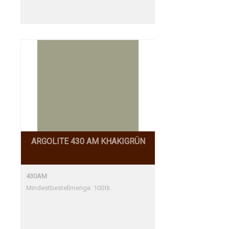
AM Perfekte Übereinstimmung
ARGOLITE 430 AM KHAKIGRÜN
430AM
Mindestbestellmenge: 10Stk.