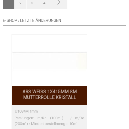
1
2
3
4
SPEZIALARTIKEL
E-SHOP
›
LETZTE ÄNDERUNGEN
WARENGRUPPE
UNTERGRUPPE
UNTER-UNTERGRUPPE
ABS WEISS 1X415MM SM
MUTTERROLLE KRISTALL
U1084M 1mm
Packungen: m/Ro (100m¹) / m/Ro
(200m¹) / Mindestbestellmenge: 10m¹