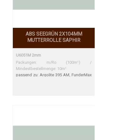
ABS SEEGRÜN 2X104MM
MUTTERROLLE SAPHIR
U6051M 2mm
Packungen: m/Ro (100m¹) /
Mindestbestellmenge: 10m¹
passend zu: Argolite 395 AM, FunderMax
0630 FH FunderMax 0630 FH Sehr gute
Übereinstimmung