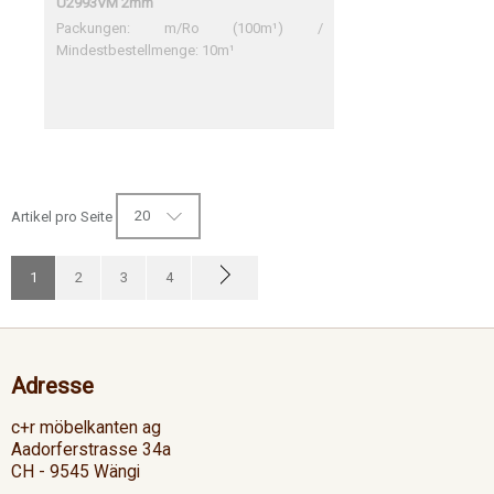
U2993VM 2mm
Packungen: m/Ro (100m¹) /
Mindestbestellmenge: 10m¹
20
Artikel pro Seite
1
2
3
4
Adresse
c+r möbelkanten ag
Aadorferstrasse 34a
CH - 9545 Wängi