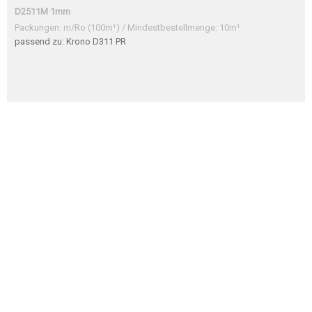
D2511M 1mm
Packungen: m/Ro (100m¹) / Mindestbestellmenge: 10m¹
passend zu: Krono D311 PR