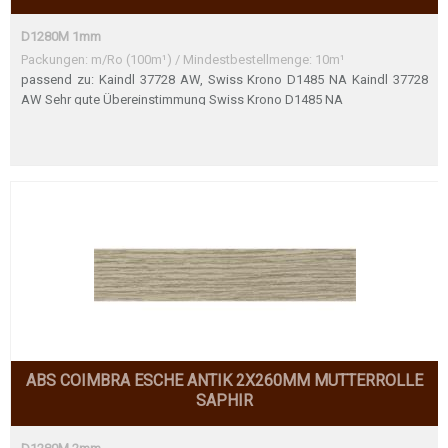
D1280M 1mm
Packungen: m/Ro (100m¹) / Mindestbestellmenge: 10m¹
passend zu: Kaindl 37728 AW, Swiss Krono D1485 NA Kaindl 37728
AW Sehr gute Übereinstimmung Swiss Krono D1485 NA
ABS COIMBRA ESCHE ANTIK 2X260MM MUTTERROLLE
SAPHIR