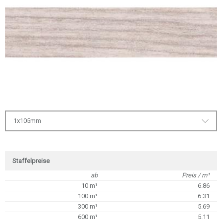
1x105mm
Staffelpreise
ab
Preis / m¹
10 m¹
6.86
100 m¹
6.31
300 m¹
5.69
600 m¹
5.11