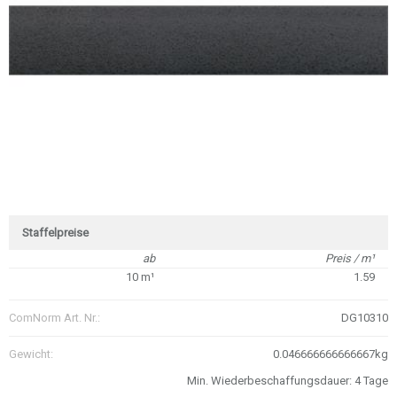
Staffelpreise
ab
Preis / m¹
10 m¹
1.59
ComNorm Art. Nr.:
DG10310
Gewicht:
0.046666666666667kg
Min. Wiederbeschaffungsdauer: 4 Tage