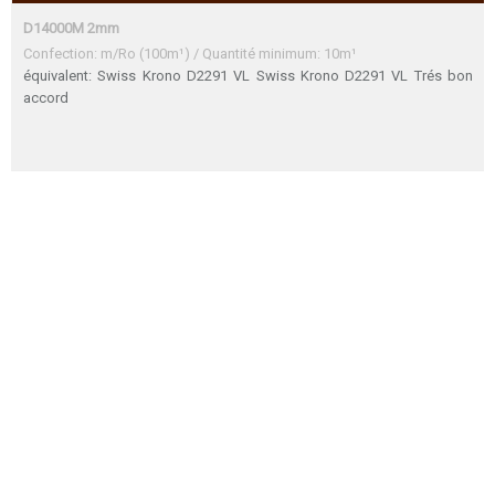
D14000M 2mm
Confection: m/Ro (100m¹) / Quantité minimum: 10m¹
équivalent: Swiss Krono D2291 VL Swiss Krono D2291 VL Trés bon
accord