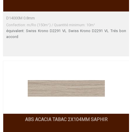
D14000M 0.8mm
Confection: m/Ro (150m¹) / Quantité minimum: 10m¹
équivalent: Swiss Krono D2291 VL Swiss Krono D2291 VL Trés bon
accord
ABS ACACIA TABAC 2X104MM SAPHIR