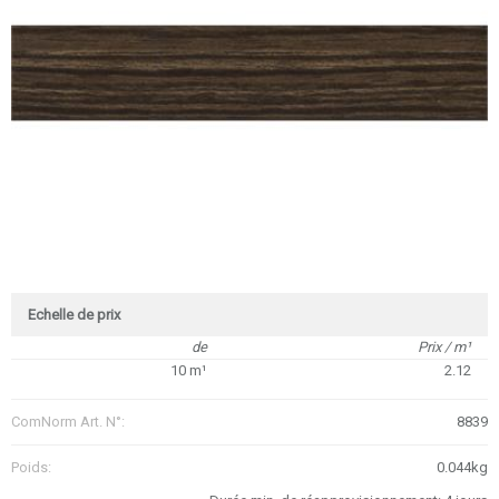
Echelle de prix
de
Prix / m¹
10 m¹
2.12
ComNorm Art. N°:
8839
Poids:
0.044kg