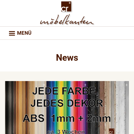
MENÜ
News