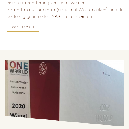
eine Lackgrundierung verzichtet werden.
Besonders gut lackierbar (selbst mit Wasserlacken) sind die
beidseitig geprimerten ABS-Grundierkanten.
weiterlesen